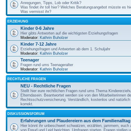
Anregungen, Tipps, Lob oder Kritik?
Was findet ihr toll hier? Welches Beratungsangebot müsste es h
Was vermisst ihr?
ERZIEHUNG
Kinder 0-6 Jahre
Hier gibts Antworten auf die wichtigsten Erziehungsfragen
Moderator:
Kathrin Buholzer
Kinder 7-12 Jahre
Erziehungsfragen und Antworten ab dem 1. Schuljahr
Moderator:
Kathrin Buholzer
Teenager
Fragen rund ums Teenageralter
Moderator:
Kathrin Buholzer
RECHTLICHE FRAGEN
NEU - Rechtliche Fragen
Stellt hier eure rechtlichen Fragen rund ums Thema Kindererzieh
Elterndasein. Beantwortet werden sie von den Mitarbeiterinnen 
Rechtsschutzversicherung. Verständlich, kostenlos und natürlich 
korrekt.
DISKUSSIONSFORUM
Erfahrungen und Plaudereiern aus dem Familienalltag
Hier könnt ihr unbeschwert schwatzen, erzählen, jammern, euch
von Freud und Leid berichten, Umfragen starten, Fragen stellen 