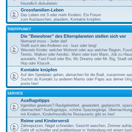
freundlich diskutieren.
Grossfamilien-Leben
Das Leben mit 3 oder mehr Kindern. Ein Forum
zum Austauschen, plaudern, Kontakte knüpfen.
TREFFPUNKT
Die "Bewohner" des Elternplaneten stellen sich vor
Niemand muss - Jeder darf.
Stellt euch den Anderen vor - kurz oder lang!
Wieviele Kinder, welcher Wohnort oder aus welcher Region, Fussb
Tennis, Walken oder Aerobic, Mann oder kein Mann, Job zu Haus
auswärts, Fast-Food oder Bio, Mc Dreamy oder Mr. Big, Stadt od
Hop oder Klassik...
Kontakte knüpfen
Auf den Spielplatz gehen, abmachen für die Badi, zusammen sp
Suchst du Kontakt zu anderen Mamis oder Papis aus deiner U
poste hier!
SERVICE
Ausflugstipps
Irgendwo gewesen? Raufgeklettert, gewandert, geplanscht, spazie
übernachtet? Ausflugstipps, schöne Spaziergänge, Übernachtun
mit Kindern, Kinderfreundliche Restaurants gibt es hier!
Reime und Kinderversli
Zähneputzen, Nägel schneiden, Gesicht waschen, Zimmer aufrä
Geht oft schneller und problemloser in Verbindung mit einem lust