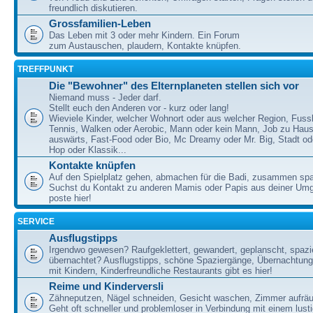
freundlich diskutieren.
Grossfamilien-Leben
Das Leben mit 3 oder mehr Kindern. Ein Forum
zum Austauschen, plaudern, Kontakte knüpfen.
TREFFPUNKT
Die "Bewohner" des Elternplaneten stellen sich vor
Niemand muss - Jeder darf.
Stellt euch den Anderen vor - kurz oder lang!
Wieviele Kinder, welcher Wohnort oder aus welcher Region, Fussb
Tennis, Walken oder Aerobic, Mann oder kein Mann, Job zu Haus
auswärts, Fast-Food oder Bio, Mc Dreamy oder Mr. Big, Stadt od
Hop oder Klassik...
Kontakte knüpfen
Auf den Spielplatz gehen, abmachen für die Badi, zusammen sp
Suchst du Kontakt zu anderen Mamis oder Papis aus deiner U
poste hier!
SERVICE
Ausflugstipps
Irgendwo gewesen? Raufgeklettert, gewandert, geplanscht, spazie
übernachtet? Ausflugstipps, schöne Spaziergänge, Übernachtun
mit Kindern, Kinderfreundliche Restaurants gibt es hier!
Reime und Kinderversli
Zähneputzen, Nägel schneiden, Gesicht waschen, Zimmer aufrä
Geht oft schneller und problemloser in Verbindung mit einem lust