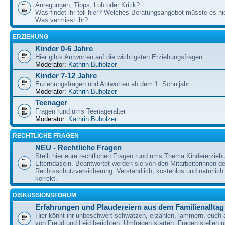
Anregungen, Tipps, Lob oder Kritik?
Was findet ihr toll hier? Welches Beratungsangebot müsste es h
Was vermisst ihr?
ERZIEHUNG
Kinder 0-6 Jahre
Hier gibts Antworten auf die wichtigsten Erziehungsfragen
Moderator:
Kathrin Buholzer
Kinder 7-12 Jahre
Erziehungsfragen und Antworten ab dem 1. Schuljahr
Moderator:
Kathrin Buholzer
Teenager
Fragen rund ums Teenageralter
Moderator:
Kathrin Buholzer
RECHTLICHE FRAGEN
NEU - Rechtliche Fragen
Stellt hier eure rechtlichen Fragen rund ums Thema Kindererzieh
Elterndasein. Beantwortet werden sie von den Mitarbeiterinnen 
Rechtsschutzversicherung. Verständlich, kostenlos und natürlich 
korrekt.
DISKUSSIONSFORUM
Erfahrungen und Plaudereiern aus dem Familienalltag
Hier könnt ihr unbeschwert schwatzen, erzählen, jammern, euch
von Freud und Leid berichten, Umfragen starten, Fragen stellen 