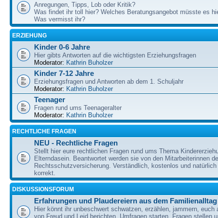
Anregungen, Tipps, Lob oder Kritik?
Was findet ihr toll hier? Welches Beratungsangebot müsste es h
Was vermisst ihr?
ERZIEHUNG
Kinder 0-6 Jahre
Hier gibts Antworten auf die wichtigsten Erziehungsfragen
Moderator:
Kathrin Buholzer
Kinder 7-12 Jahre
Erziehungsfragen und Antworten ab dem 1. Schuljahr
Moderator:
Kathrin Buholzer
Teenager
Fragen rund ums Teenageralter
Moderator:
Kathrin Buholzer
RECHTLICHE FRAGEN
NEU - Rechtliche Fragen
Stellt hier eure rechtlichen Fragen rund ums Thema Kindererzieh
Elterndasein. Beantwortet werden sie von den Mitarbeiterinnen 
Rechtsschutzversicherung. Verständlich, kostenlos und natürlich 
korrekt.
DISKUSSIONSFORUM
Erfahrungen und Plaudereiern aus dem Familienalltag
Hier könnt ihr unbeschwert schwatzen, erzählen, jammern, euch
von Freud und Leid berichten, Umfragen starten, Fragen stellen 