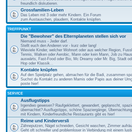
freundlich diskutieren.
Grossfamilien-Leben
Das Leben mit 3 oder mehr Kindern. Ein Forum
zum Austauschen, plaudern, Kontakte knüpfen.
TREFFPUNKT
Die "Bewohner" des Elternplaneten stellen sich vor
Niemand muss - Jeder darf.
Stellt euch den Anderen vor - kurz oder lang!
Wieviele Kinder, welcher Wohnort oder aus welcher Region, Fussb
Tennis, Walken oder Aerobic, Mann oder kein Mann, Job zu Haus
auswärts, Fast-Food oder Bio, Mc Dreamy oder Mr. Big, Stadt od
Hop oder Klassik...
Kontakte knüpfen
Auf den Spielplatz gehen, abmachen für die Badi, zusammen sp
Suchst du Kontakt zu anderen Mamis oder Papis aus deiner U
poste hier!
SERVICE
Ausflugstipps
Irgendwo gewesen? Raufgeklettert, gewandert, geplanscht, spazie
übernachtet? Ausflugstipps, schöne Spaziergänge, Übernachtun
mit Kindern, Kinderfreundliche Restaurants gibt es hier!
Reime und Kinderversli
Zähneputzen, Nägel schneiden, Gesicht waschen, Zimmer aufrä
Geht oft schneller und problemloser in Verbindung mit einem lust