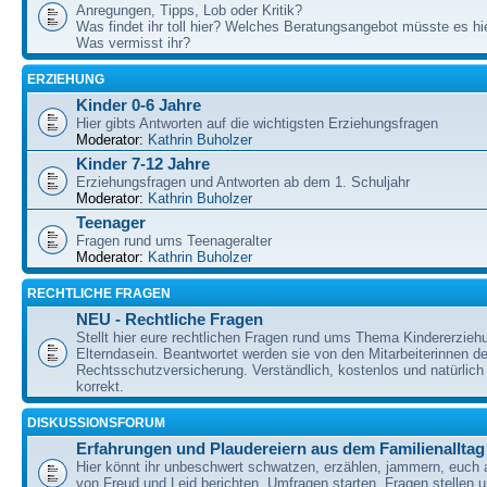
Anregungen, Tipps, Lob oder Kritik?
Was findet ihr toll hier? Welches Beratungsangebot müsste es h
Was vermisst ihr?
ERZIEHUNG
Kinder 0-6 Jahre
Hier gibts Antworten auf die wichtigsten Erziehungsfragen
Moderator:
Kathrin Buholzer
Kinder 7-12 Jahre
Erziehungsfragen und Antworten ab dem 1. Schuljahr
Moderator:
Kathrin Buholzer
Teenager
Fragen rund ums Teenageralter
Moderator:
Kathrin Buholzer
RECHTLICHE FRAGEN
NEU - Rechtliche Fragen
Stellt hier eure rechtlichen Fragen rund ums Thema Kindererzieh
Elterndasein. Beantwortet werden sie von den Mitarbeiterinnen 
Rechtsschutzversicherung. Verständlich, kostenlos und natürlich 
korrekt.
DISKUSSIONSFORUM
Erfahrungen und Plaudereiern aus dem Familienalltag
Hier könnt ihr unbeschwert schwatzen, erzählen, jammern, euch
von Freud und Leid berichten, Umfragen starten, Fragen stellen 