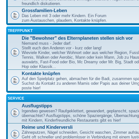
freundlich diskutieren.
Grossfamilien-Leben
Das Leben mit 3 oder mehr Kindern. Ein Forum
zum Austauschen, plaudern, Kontakte knüpfen.
TREFFPUNKT
Die "Bewohner" des Elternplaneten stellen sich vor
Niemand muss - Jeder darf.
Stellt euch den Anderen vor - kurz oder lang!
Wieviele Kinder, welcher Wohnort oder aus welcher Region, Fussb
Tennis, Walken oder Aerobic, Mann oder kein Mann, Job zu Haus
auswärts, Fast-Food oder Bio, Mc Dreamy oder Mr. Big, Stadt od
Hop oder Klassik...
Kontakte knüpfen
Auf den Spielplatz gehen, abmachen für die Badi, zusammen sp
Suchst du Kontakt zu anderen Mamis oder Papis aus deiner U
poste hier!
SERVICE
Ausflugstipps
Irgendwo gewesen? Raufgeklettert, gewandert, geplanscht, spazie
übernachtet? Ausflugstipps, schöne Spaziergänge, Übernachtun
mit Kindern, Kinderfreundliche Restaurants gibt es hier!
Reime und Kinderversli
Zähneputzen, Nägel schneiden, Gesicht waschen, Zimmer aufrä
Geht oft schneller und problemloser in Verbindung mit einem lust