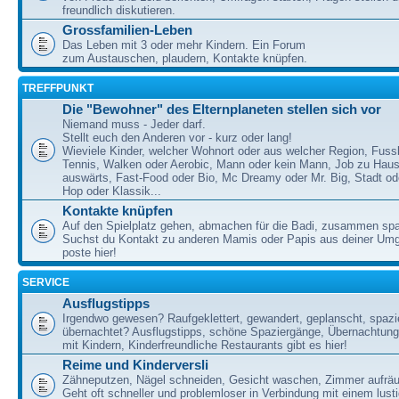
freundlich diskutieren.
Grossfamilien-Leben
Das Leben mit 3 oder mehr Kindern. Ein Forum
zum Austauschen, plaudern, Kontakte knüpfen.
TREFFPUNKT
Die "Bewohner" des Elternplaneten stellen sich vor
Niemand muss - Jeder darf.
Stellt euch den Anderen vor - kurz oder lang!
Wieviele Kinder, welcher Wohnort oder aus welcher Region, Fussb
Tennis, Walken oder Aerobic, Mann oder kein Mann, Job zu Haus
auswärts, Fast-Food oder Bio, Mc Dreamy oder Mr. Big, Stadt od
Hop oder Klassik...
Kontakte knüpfen
Auf den Spielplatz gehen, abmachen für die Badi, zusammen sp
Suchst du Kontakt zu anderen Mamis oder Papis aus deiner U
poste hier!
SERVICE
Ausflugstipps
Irgendwo gewesen? Raufgeklettert, gewandert, geplanscht, spazie
übernachtet? Ausflugstipps, schöne Spaziergänge, Übernachtun
mit Kindern, Kinderfreundliche Restaurants gibt es hier!
Reime und Kinderversli
Zähneputzen, Nägel schneiden, Gesicht waschen, Zimmer aufrä
Geht oft schneller und problemloser in Verbindung mit einem lust