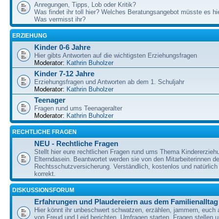
Anregungen, Tipps, Lob oder Kritik?
Was findet ihr toll hier? Welches Beratungsangebot müsste es h
Was vermisst ihr?
ERZIEHUNG
Kinder 0-6 Jahre
Hier gibts Antworten auf die wichtigsten Erziehungsfragen
Moderator:
Kathrin Buholzer
Kinder 7-12 Jahre
Erziehungsfragen und Antworten ab dem 1. Schuljahr
Moderator:
Kathrin Buholzer
Teenager
Fragen rund ums Teenageralter
Moderator:
Kathrin Buholzer
RECHTLICHE FRAGEN
NEU - Rechtliche Fragen
Stellt hier eure rechtlichen Fragen rund ums Thema Kindererzieh
Elterndasein. Beantwortet werden sie von den Mitarbeiterinnen 
Rechtsschutzversicherung. Verständlich, kostenlos und natürlich 
korrekt.
DISKUSSIONSFORUM
Erfahrungen und Plaudereiern aus dem Familienalltag
Hier könnt ihr unbeschwert schwatzen, erzählen, jammern, euch
von Freud und Leid berichten, Umfragen starten, Fragen stellen 