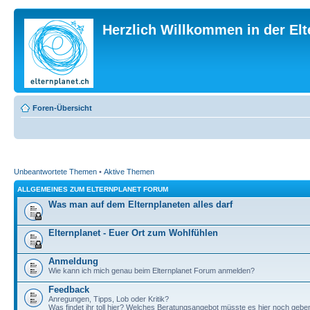
Herzlich Willkommen in der El
Foren-Übersicht
Unbeantwortete Themen
•
Aktive Themen
ALLGEMEINES ZUM ELTERNPLANET FORUM
Was man auf dem Elternplaneten alles darf
Elternplanet - Euer Ort zum Wohlfühlen
Anmeldung
Wie kann ich mich genau beim Elternplanet Forum anmelden?
Feedback
Anregungen, Tipps, Lob oder Kritik?
Was findet ihr toll hier? Welches Beratungsangebot müsste es hier noch gebe