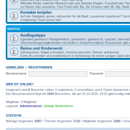
Wieviele Kinder, welcher Wohnort oder aus welcher Region, Fussball oder Te
zu Hause oder auswärts, Fast-Food oder Bio, Mc Dreamy oder Mr. Big, Stadt o
Kontakte knüpfen
Auf den Spielplatz gehen, abmachen für die Badi, zusammen spazieren? Such
Umgebung? Dann poste hier!
SERVICE
Ausflugstipps
Irgendwo gewesen? Raufgeklettert, gewandert, geplanscht, spaziert, übernac
Übernachtungsmöglichkeiten mit Kindern, Kinderfreundliche Restaurants gibt e
Reime und Kinderversli
Zähneputzen, Nägel schneiden, Gesicht waschen, Zimmer aufräumen...
Geht oft schneller und problemloser in Verbindung mit einem lustigen Spiel ode
ANMELDEN
•
REGISTRIEREN
Benutzername:
Passwort:
WER IST ONLINE?
Insgesamt sind
6
Besucher online: 0 registrierte, 0 unsichtbare und 6 Gäste (basierend 
Der Besucherrekord liegt bei
1503
Besuchern, die am 23.10.2025, 19:02 gleichzeitig onl
Mitglieder: 0 Mitglieder
Legende:
Administratoren
,
Globale Moderatoren
STATISTIK
Beiträge insgesamt:
5587
• Themen insgesamt:
1722
• Mitglieder insgesamt:
2265
• Unse