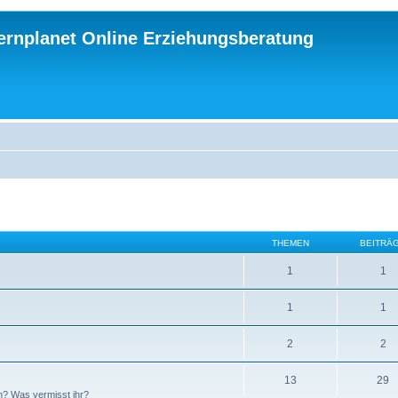
ternplanet Online Erziehungsberatung
THEMEN
BEITRÄ
1
1
1
1
2
2
13
29
n? Was vermisst ihr?