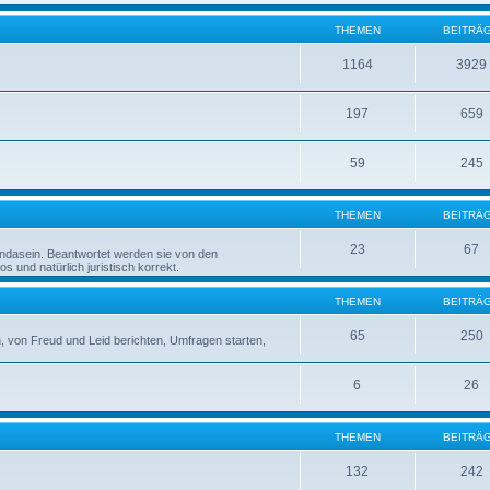
THEMEN
BEITRÄ
1164
3929
197
659
59
245
THEMEN
BEITRÄ
23
67
rndasein. Beantwortet werden sie von den
 und natürlich juristisch korrekt.
THEMEN
BEITRÄ
65
250
 von Freud und Leid berichten, Umfragen starten,
6
26
THEMEN
BEITRÄ
132
242