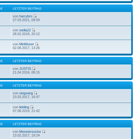
GE
LETZTER BEITRAG
von
harrybro
27.03.2021, 09:59
von
stella22
28.02.2018, 20:12
von
MiriMoser
02.08.2017, 13:26
GE
LETZTER BEITRAG
von
JUSTIS
21.04.2016, 08:15
GE
LETZTER BEITRAG
von
singsang
23.03.2017, 16:47
von
liebling
07.08.2019, 21:42
GE
LETZTER BEITRAG
von
Monstersocke
13.02.2017, 19:24