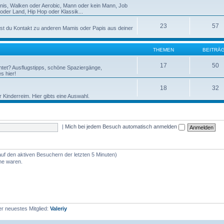
nnis, Walken oder Aerobic, Mann oder kein Mann, Job
der Land, Hip Hop oder Klassik...
23
57
st du Kontakt zu anderen Mamis oder Papis aus deiner
THEMEN
BEITRÄ
17
50
htet? Ausflugstipps, schöne Spaziergänge,
s hier!
18
32
r Kinderreim. Hier gibts eine Auswahl.
|
Mich bei jedem Besuch automatisch anmelden
auf den aktiven Besuchern der letzten 5 Minuten)
ine waren.
r neuestes Mitglied:
Valeriy