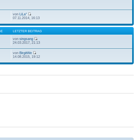
von
LiLa°
07.11.2014, 16:13
GE
LETZTER BEITRAG
von
singsang
24.03.2017, 21:13
von
BirgitWe
14.08.2015, 19:12