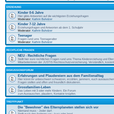
ERZIEHUNG
Kinder 0-6 Jahre
Hier gibts Antworten auf die wichtigsten Erziehungsfragen
Moderator:
Kathrin Buholzer
Kinder 7-12 Jahre
Erziehungsfragen und Antworten ab dem 1. Schuljahr
Moderator:
Kathrin Buholzer
Teenager
Fragen rund ums Teenageralter
Moderator:
Kathrin Buholzer
RECHTLICHE FRAGEN
NEU - Rechtliche Fragen
Stellt hier eure rechtlichen Fragen rund ums Thema Kindererziehung und Elte
Mitarbeiterinnen der JUSTIS Rechtsschutzversicherung. Verständlich, kostenlos
DISKUSSIONSFORUM
Erfahrungen und Plaudereiern aus dem Familienalltag
Hier könnt ihr unbeschwert schwatzen, erzählen, jammern, euch austauschen,
Fragen stellen und offen und freundlich diskutieren.
Grossfamilien-Leben
Das Leben mit 3 oder mehr Kindern. Ein Forum
zum Austauschen, plaudern, Kontakte knüpfen.
TREFFPUNKT
Die "Bewohner" des Elternplaneten stellen sich vor
Niemand muss - Jeder darf.
Stellt euch den Anderen vor - kurz oder lang!