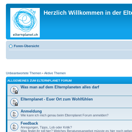
Herzlich Willkommen in der El
Foren-Übersicht
Unbeantwortete Themen
•
Aktive Themen
ALLGEMEINES ZUM ELTERNPLANET FORUM
Was man auf dem Elternplaneten alles darf
Elternplanet - Euer Ort zum Wohlfühlen
Anmeldung
Wie kann ich mich genau beim Elternplanet Forum anmelden?
Feedback
Anregungen, Tipps, Lob oder Kritik?
Was findet ihr toll hier? Welches Beratungsangebot müsste es hier noch gebe