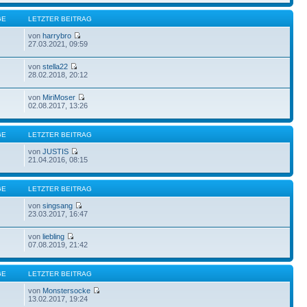
GE
LETZTER BEITRAG
von
harrybro
27.03.2021, 09:59
von
stella22
28.02.2018, 20:12
von
MiriMoser
02.08.2017, 13:26
GE
LETZTER BEITRAG
von
JUSTIS
21.04.2016, 08:15
GE
LETZTER BEITRAG
von
singsang
23.03.2017, 16:47
von
liebling
07.08.2019, 21:42
GE
LETZTER BEITRAG
von
Monstersocke
13.02.2017, 19:24