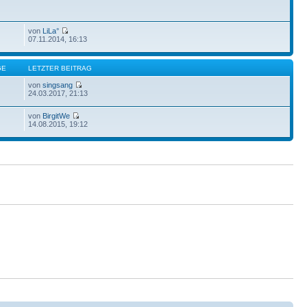
von
LiLa°
07.11.2014, 16:13
GE
LETZTER BEITRAG
von
singsang
24.03.2017, 21:13
von
BirgitWe
14.08.2015, 19:12