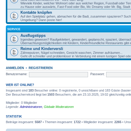
Wieviele Kinder, welcher Wohnort oder aus welcher Region, Fussball oder Te
zu Hause oder auswärts, Fast-Food oder Bio, Mc Dreamy oder Mr. Big, Stadt o
Kontakte knüpfen
Auf den Spielplatz gehen, abmachen für die Badi, zusammen spazieren? Such
Umgebung? Dann poste hier!
SERVICE
Ausflugstipps
Irgendwo gewesen? Raufgeklettert, gewandert, geplanscht, spaziert, übernac
Übernachtungsmöglichkeiten mit Kindern, Kinderfreundliche Restaurants gibt e
Reime und Kinderversli
Zähneputzen, Nägel schneiden, Gesicht waschen, Zimmer aufräumen...
Geht oft schneller und problemloser in Verbindung mit einem lustigen Spiel ode
ANMELDEN
•
REGISTRIEREN
Benutzername:
Passwort:
WER IST ONLINE?
Insgesamt sind
183
Besucher online: 0 registrierte, 0 unsichtbare und 183 Gäste (basie
Der Besucherrekord liegt bei
1503
Besuchern, die am 23.10.2025, 19:02 gleichzeitig onl
Mitglieder: 0 Mitglieder
Legende:
Administratoren
,
Globale Moderatoren
STATISTIK
Beiträge insgesamt:
5587
• Themen insgesamt:
1722
• Mitglieder insgesamt:
2265
• Unse