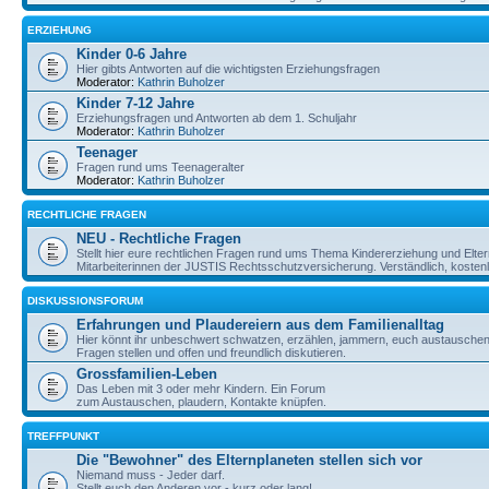
ERZIEHUNG
Kinder 0-6 Jahre
Hier gibts Antworten auf die wichtigsten Erziehungsfragen
Moderator:
Kathrin Buholzer
Kinder 7-12 Jahre
Erziehungsfragen und Antworten ab dem 1. Schuljahr
Moderator:
Kathrin Buholzer
Teenager
Fragen rund ums Teenageralter
Moderator:
Kathrin Buholzer
RECHTLICHE FRAGEN
NEU - Rechtliche Fragen
Stellt hier eure rechtlichen Fragen rund ums Thema Kindererziehung und Elte
Mitarbeiterinnen der JUSTIS Rechtsschutzversicherung. Verständlich, kostenlos
DISKUSSIONSFORUM
Erfahrungen und Plaudereiern aus dem Familienalltag
Hier könnt ihr unbeschwert schwatzen, erzählen, jammern, euch austauschen,
Fragen stellen und offen und freundlich diskutieren.
Grossfamilien-Leben
Das Leben mit 3 oder mehr Kindern. Ein Forum
zum Austauschen, plaudern, Kontakte knüpfen.
TREFFPUNKT
Die "Bewohner" des Elternplaneten stellen sich vor
Niemand muss - Jeder darf.
Stellt euch den Anderen vor - kurz oder lang!