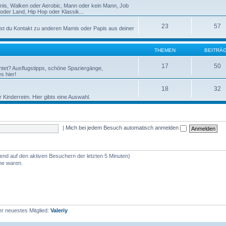
nnis, Walken oder Aerobic, Mann oder kein Mann, Job
der Land, Hip Hop oder Klassik...
23
57
st du Kontakt zu anderen Mamis oder Papis aus deiner
THEMEN
BEITRÄ
17
50
htet? Ausflugstipps, schöne Spaziergänge,
s hier!
18
32
r Kinderreim. Hier gibts eine Auswahl.
|
Mich bei jedem Besuch automatisch anmelden
rend auf den aktiven Besuchern der letzten 5 Minuten)
ine waren.
r neuestes Mitglied:
Valeriy