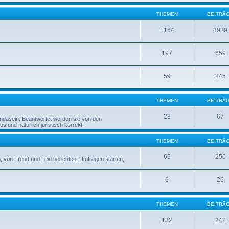
THEMEN
BEITRÄ
1164
3929
197
659
59
245
THEMEN
BEITRÄ
23
67
rndasein. Beantwortet werden sie von den
 und natürlich juristisch korrekt.
THEMEN
BEITRÄ
65
250
 von Freud und Leid berichten, Umfragen starten,
6
26
THEMEN
BEITRÄ
132
242