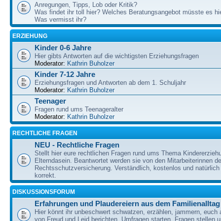
Anregungen, Tipps, Lob oder Kritik?
Was findet ihr toll hier? Welches Beratungsangebot müsste es h
Was vermisst ihr?
ERZIEHUNG
Kinder 0-6 Jahre
Hier gibts Antworten auf die wichtigsten Erziehungsfragen
Moderator:
Kathrin Buholzer
Kinder 7-12 Jahre
Erziehungsfragen und Antworten ab dem 1. Schuljahr
Moderator:
Kathrin Buholzer
Teenager
Fragen rund ums Teenageralter
Moderator:
Kathrin Buholzer
RECHTLICHE FRAGEN
NEU - Rechtliche Fragen
Stellt hier eure rechtlichen Fragen rund ums Thema Kindererzieh
Elterndasein. Beantwortet werden sie von den Mitarbeiterinnen 
Rechtsschutzversicherung. Verständlich, kostenlos und natürlich 
korrekt.
DISKUSSIONSFORUM
Erfahrungen und Plaudereiern aus dem Familienalltag
Hier könnt ihr unbeschwert schwatzen, erzählen, jammern, euch
von Freud und Leid berichten, Umfragen starten, Fragen stellen 