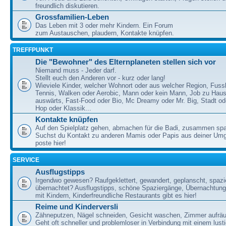
freundlich diskutieren.
Grossfamilien-Leben
Das Leben mit 3 oder mehr Kindern. Ein Forum
zum Austauschen, plaudern, Kontakte knüpfen.
TREFFPUNKT
Die "Bewohner" des Elternplaneten stellen sich vor
Niemand muss - Jeder darf.
Stellt euch den Anderen vor - kurz oder lang!
Wieviele Kinder, welcher Wohnort oder aus welcher Region, Fussb
Tennis, Walken oder Aerobic, Mann oder kein Mann, Job zu Haus
auswärts, Fast-Food oder Bio, Mc Dreamy oder Mr. Big, Stadt od
Hop oder Klassik...
Kontakte knüpfen
Auf den Spielplatz gehen, abmachen für die Badi, zusammen sp
Suchst du Kontakt zu anderen Mamis oder Papis aus deiner U
poste hier!
SERVICE
Ausflugstipps
Irgendwo gewesen? Raufgeklettert, gewandert, geplanscht, spazie
übernachtet? Ausflugstipps, schöne Spaziergänge, Übernachtun
mit Kindern, Kinderfreundliche Restaurants gibt es hier!
Reime und Kinderversli
Zähneputzen, Nägel schneiden, Gesicht waschen, Zimmer aufrä
Geht oft schneller und problemloser in Verbindung mit einem lust