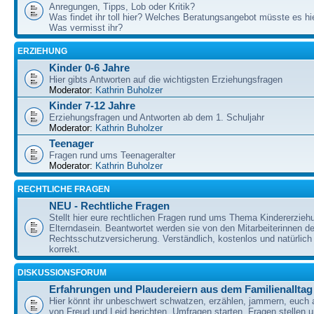
Anregungen, Tipps, Lob oder Kritik?
Was findet ihr toll hier? Welches Beratungsangebot müsste es h
Was vermisst ihr?
ERZIEHUNG
Kinder 0-6 Jahre
Hier gibts Antworten auf die wichtigsten Erziehungsfragen
Moderator:
Kathrin Buholzer
Kinder 7-12 Jahre
Erziehungsfragen und Antworten ab dem 1. Schuljahr
Moderator:
Kathrin Buholzer
Teenager
Fragen rund ums Teenageralter
Moderator:
Kathrin Buholzer
RECHTLICHE FRAGEN
NEU - Rechtliche Fragen
Stellt hier eure rechtlichen Fragen rund ums Thema Kindererzieh
Elterndasein. Beantwortet werden sie von den Mitarbeiterinnen 
Rechtsschutzversicherung. Verständlich, kostenlos und natürlich 
korrekt.
DISKUSSIONSFORUM
Erfahrungen und Plaudereiern aus dem Familienalltag
Hier könnt ihr unbeschwert schwatzen, erzählen, jammern, euch
von Freud und Leid berichten, Umfragen starten, Fragen stellen 