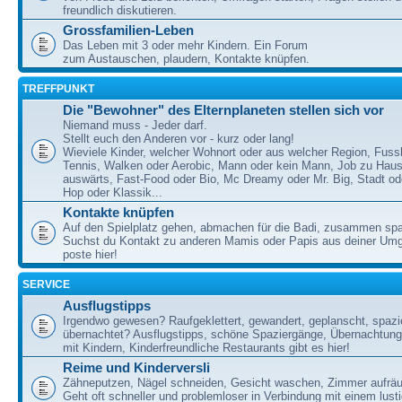
freundlich diskutieren.
Grossfamilien-Leben
Das Leben mit 3 oder mehr Kindern. Ein Forum
zum Austauschen, plaudern, Kontakte knüpfen.
TREFFPUNKT
Die "Bewohner" des Elternplaneten stellen sich vor
Niemand muss - Jeder darf.
Stellt euch den Anderen vor - kurz oder lang!
Wieviele Kinder, welcher Wohnort oder aus welcher Region, Fussb
Tennis, Walken oder Aerobic, Mann oder kein Mann, Job zu Haus
auswärts, Fast-Food oder Bio, Mc Dreamy oder Mr. Big, Stadt od
Hop oder Klassik...
Kontakte knüpfen
Auf den Spielplatz gehen, abmachen für die Badi, zusammen sp
Suchst du Kontakt zu anderen Mamis oder Papis aus deiner U
poste hier!
SERVICE
Ausflugstipps
Irgendwo gewesen? Raufgeklettert, gewandert, geplanscht, spazie
übernachtet? Ausflugstipps, schöne Spaziergänge, Übernachtun
mit Kindern, Kinderfreundliche Restaurants gibt es hier!
Reime und Kinderversli
Zähneputzen, Nägel schneiden, Gesicht waschen, Zimmer aufrä
Geht oft schneller und problemloser in Verbindung mit einem lust