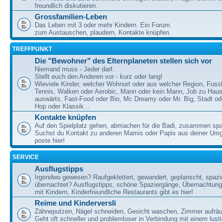
freundlich diskutieren.
Grossfamilien-Leben
Das Leben mit 3 oder mehr Kindern. Ein Forum
zum Austauschen, plaudern, Kontakte knüpfen.
TREFFPUNKT
Die "Bewohner" des Elternplaneten stellen sich vor
Niemand muss - Jeder darf.
Stellt euch den Anderen vor - kurz oder lang!
Wieviele Kinder, welcher Wohnort oder aus welcher Region, Fussb
Tennis, Walken oder Aerobic, Mann oder kein Mann, Job zu Haus
auswärts, Fast-Food oder Bio, Mc Dreamy oder Mr. Big, Stadt od
Hop oder Klassik...
Kontakte knüpfen
Auf den Spielplatz gehen, abmachen für die Badi, zusammen sp
Suchst du Kontakt zu anderen Mamis oder Papis aus deiner U
poste hier!
SERVICE
Ausflugstipps
Irgendwo gewesen? Raufgeklettert, gewandert, geplanscht, spazie
übernachtet? Ausflugstipps, schöne Spaziergänge, Übernachtun
mit Kindern, Kinderfreundliche Restaurants gibt es hier!
Reime und Kinderversli
Zähneputzen, Nägel schneiden, Gesicht waschen, Zimmer aufrä
Geht oft schneller und problemloser in Verbindung mit einem lust