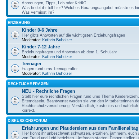
Anregungen, Tipps, Lob oder Kritik?
Was findet ihr toll hier? Welches Beratungsangebot müsste es h
Was vermisst ihr?
ERZIEHUNG
Kinder 0-6 Jahre
Hier gibts Antworten auf die wichtigsten Erziehungsfragen
Moderator:
Kathrin Buholzer
Kinder 7-12 Jahre
Erziehungsfragen und Antworten ab dem 1. Schuljahr
Moderator:
Kathrin Buholzer
Teenager
Fragen rund ums Teenageralter
Moderator:
Kathrin Buholzer
RECHTLICHE FRAGEN
NEU - Rechtliche Fragen
Stellt hier eure rechtlichen Fragen rund ums Thema Kindererzieh
Elterndasein. Beantwortet werden sie von den Mitarbeiterinnen 
Rechtsschutzversicherung. Verständlich, kostenlos und natürlich 
korrekt.
DISKUSSIONSFORUM
Erfahrungen und Plaudereiern aus dem Familienalltag
Hier könnt ihr unbeschwert schwatzen, erzählen, jammern, euch
von Freud und Leid berichten, Umfragen starten, Fragen stellen 