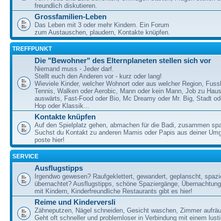
freundlich diskutieren.
Grossfamilien-Leben
Das Leben mit 3 oder mehr Kindern. Ein Forum
zum Austauschen, plaudern, Kontakte knüpfen.
TREFFPUNKT
Die "Bewohner" des Elternplaneten stellen sich vor
Niemand muss - Jeder darf.
Stellt euch den Anderen vor - kurz oder lang!
Wieviele Kinder, welcher Wohnort oder aus welcher Region, Fussb
Tennis, Walken oder Aerobic, Mann oder kein Mann, Job zu Haus
auswärts, Fast-Food oder Bio, Mc Dreamy oder Mr. Big, Stadt od
Hop oder Klassik...
Kontakte knüpfen
Auf den Spielplatz gehen, abmachen für die Badi, zusammen sp
Suchst du Kontakt zu anderen Mamis oder Papis aus deiner U
poste hier!
SERVICE
Ausflugstipps
Irgendwo gewesen? Raufgeklettert, gewandert, geplanscht, spazie
übernachtet? Ausflugstipps, schöne Spaziergänge, Übernachtun
mit Kindern, Kinderfreundliche Restaurants gibt es hier!
Reime und Kinderversli
Zähneputzen, Nägel schneiden, Gesicht waschen, Zimmer aufrä
Geht oft schneller und problemloser in Verbindung mit einem lust