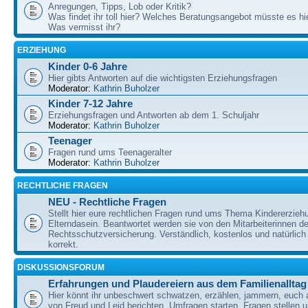
Anregungen, Tipps, Lob oder Kritik?
Was findet ihr toll hier? Welches Beratungsangebot müsste es h
Was vermisst ihr?
ERZIEHUNG
Kinder 0-6 Jahre
Hier gibts Antworten auf die wichtigsten Erziehungsfragen
Moderator:
Kathrin Buholzer
Kinder 7-12 Jahre
Erziehungsfragen und Antworten ab dem 1. Schuljahr
Moderator:
Kathrin Buholzer
Teenager
Fragen rund ums Teenageralter
Moderator:
Kathrin Buholzer
RECHTLICHE FRAGEN
NEU - Rechtliche Fragen
Stellt hier eure rechtlichen Fragen rund ums Thema Kindererzieh
Elterndasein. Beantwortet werden sie von den Mitarbeiterinnen 
Rechtsschutzversicherung. Verständlich, kostenlos und natürlich 
korrekt.
DISKUSSIONSFORUM
Erfahrungen und Plaudereiern aus dem Familienalltag
Hier könnt ihr unbeschwert schwatzen, erzählen, jammern, euch
von Freud und Leid berichten, Umfragen starten, Fragen stellen 