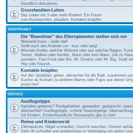
freundlich diskutieren.
Grossfamilien-Leben
Das Leben mit 3 oder mehr Kindern. Ein Forum
zum Austauschen, plaudern, Kontakte knüpfen.
TREFFPUNKT
Die "Bewohner" des Elternplaneten stellen sich vor
Niemand muss - Jeder darf.
Stellt euch den Anderen vor - kurz oder lang!
Wieviele Kinder, welcher Wohnort oder aus welcher Region, Fussb
Tennis, Walken oder Aerobic, Mann oder kein Mann, Job zu Haus
auswärts, Fast-Food oder Bio, Mc Dreamy oder Mr. Big, Stadt od
Hop oder Klassik...
Kontakte knüpfen
Auf den Spielplatz gehen, abmachen für die Badi, zusammen sp
Suchst du Kontakt zu anderen Mamis oder Papis aus deiner U
poste hier!
SERVICE
Ausflugstipps
Irgendwo gewesen? Raufgeklettert, gewandert, geplanscht, spazie
übernachtet? Ausflugstipps, schöne Spaziergänge, Übernachtun
mit Kindern, Kinderfreundliche Restaurants gibt es hier!
Reime und Kinderversli
Zähneputzen, Nägel schneiden, Gesicht waschen, Zimmer aufrä
Geht oft schneller und problemloser in Verbindung mit einem lust