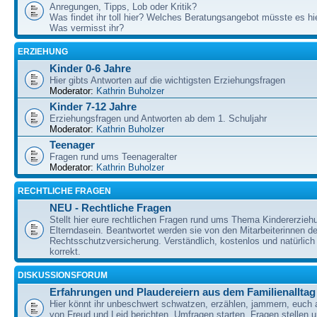
Anregungen, Tipps, Lob oder Kritik?
Was findet ihr toll hier? Welches Beratungsangebot müsste es h
Was vermisst ihr?
ERZIEHUNG
Kinder 0-6 Jahre
Hier gibts Antworten auf die wichtigsten Erziehungsfragen
Moderator:
Kathrin Buholzer
Kinder 7-12 Jahre
Erziehungsfragen und Antworten ab dem 1. Schuljahr
Moderator:
Kathrin Buholzer
Teenager
Fragen rund ums Teenageralter
Moderator:
Kathrin Buholzer
RECHTLICHE FRAGEN
NEU - Rechtliche Fragen
Stellt hier eure rechtlichen Fragen rund ums Thema Kindererzieh
Elterndasein. Beantwortet werden sie von den Mitarbeiterinnen 
Rechtsschutzversicherung. Verständlich, kostenlos und natürlich 
korrekt.
DISKUSSIONSFORUM
Erfahrungen und Plaudereiern aus dem Familienalltag
Hier könnt ihr unbeschwert schwatzen, erzählen, jammern, euch
von Freud und Leid berichten, Umfragen starten, Fragen stellen 