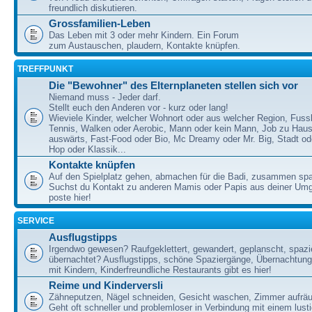
freundlich diskutieren.
Grossfamilien-Leben
Das Leben mit 3 oder mehr Kindern. Ein Forum
zum Austauschen, plaudern, Kontakte knüpfen.
TREFFPUNKT
Die "Bewohner" des Elternplaneten stellen sich vor
Niemand muss - Jeder darf.
Stellt euch den Anderen vor - kurz oder lang!
Wieviele Kinder, welcher Wohnort oder aus welcher Region, Fussb
Tennis, Walken oder Aerobic, Mann oder kein Mann, Job zu Haus
auswärts, Fast-Food oder Bio, Mc Dreamy oder Mr. Big, Stadt od
Hop oder Klassik...
Kontakte knüpfen
Auf den Spielplatz gehen, abmachen für die Badi, zusammen sp
Suchst du Kontakt zu anderen Mamis oder Papis aus deiner U
poste hier!
SERVICE
Ausflugstipps
Irgendwo gewesen? Raufgeklettert, gewandert, geplanscht, spazie
übernachtet? Ausflugstipps, schöne Spaziergänge, Übernachtun
mit Kindern, Kinderfreundliche Restaurants gibt es hier!
Reime und Kinderversli
Zähneputzen, Nägel schneiden, Gesicht waschen, Zimmer aufrä
Geht oft schneller und problemloser in Verbindung mit einem lust