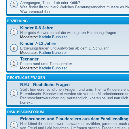
Anregungen, Tipps, Lob oder Kritik?
Was findet ihr toll hier? Welches Beratungsangebot müsste es h
Was vermisst ihr?
ERZIEHUNG
Kinder 0-6 Jahre
Hier gibts Antworten auf die wichtigsten Erziehungsfragen
Moderator:
Kathrin Buholzer
Kinder 7-12 Jahre
Erziehungsfragen und Antworten ab dem 1. Schuljahr
Moderator:
Kathrin Buholzer
Teenager
Fragen rund ums Teenageralter
Moderator:
Kathrin Buholzer
RECHTLICHE FRAGEN
NEU - Rechtliche Fragen
Stellt hier eure rechtlichen Fragen rund ums Thema Kindererzieh
Elterndasein. Beantwortet werden sie von den Mitarbeiterinnen 
Rechtsschutzversicherung. Verständlich, kostenlos und natürlich 
korrekt.
DISKUSSIONSFORUM
Erfahrungen und Plaudereiern aus dem Familienalltag
Hier könnt ihr unbeschwert schwatzen, erzählen, jammern, euch
von Freud und Leid berichten, Umfragen starten, Fragen stellen 