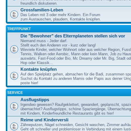
freundlich diskutieren.
Grossfamilien-Leben
Das Leben mit 3 oder mehr Kindern. Ein Forum
zum Austauschen, plaudern, Kontakte knüpfen.
TREFFPUNKT
Die "Bewohner" des Elternplaneten stellen sich vor
Niemand muss - Jeder darf.
Stellt euch den Anderen vor - kurz oder lang!
Wieviele Kinder, welcher Wohnort oder aus welcher Region, Fussb
Tennis, Walken oder Aerobic, Mann oder kein Mann, Job zu Haus
auswärts, Fast-Food oder Bio, Mc Dreamy oder Mr. Big, Stadt od
Hop oder Klassik...
Kontakte knüpfen
Auf den Spielplatz gehen, abmachen für die Badi, zusammen sp
Suchst du Kontakt zu anderen Mamis oder Papis aus deiner U
poste hier!
SERVICE
Ausflugstipps
Irgendwo gewesen? Raufgeklettert, gewandert, geplanscht, spazie
übernachtet? Ausflugstipps, schöne Spaziergänge, Übernachtun
mit Kindern, Kinderfreundliche Restaurants gibt es hier!
Reime und Kinderversli
Zähneputzen, Nägel schneiden, Gesicht waschen, Zimmer aufrä
Geht oft schneller und problemloser in Verbindung mit einem lust