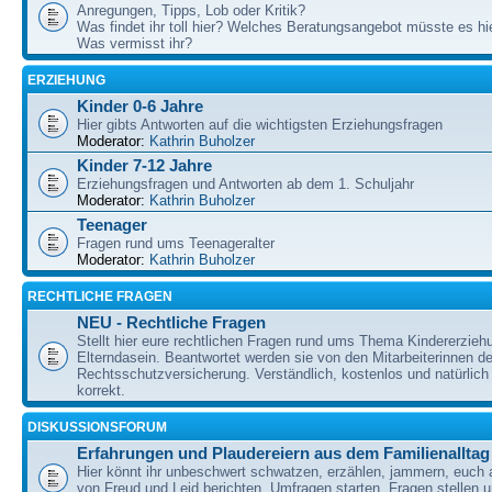
Anregungen, Tipps, Lob oder Kritik?
Was findet ihr toll hier? Welches Beratungsangebot müsste es h
Was vermisst ihr?
ERZIEHUNG
Kinder 0-6 Jahre
Hier gibts Antworten auf die wichtigsten Erziehungsfragen
Moderator:
Kathrin Buholzer
Kinder 7-12 Jahre
Erziehungsfragen und Antworten ab dem 1. Schuljahr
Moderator:
Kathrin Buholzer
Teenager
Fragen rund ums Teenageralter
Moderator:
Kathrin Buholzer
RECHTLICHE FRAGEN
NEU - Rechtliche Fragen
Stellt hier eure rechtlichen Fragen rund ums Thema Kindererzieh
Elterndasein. Beantwortet werden sie von den Mitarbeiterinnen 
Rechtsschutzversicherung. Verständlich, kostenlos und natürlich 
korrekt.
DISKUSSIONSFORUM
Erfahrungen und Plaudereiern aus dem Familienalltag
Hier könnt ihr unbeschwert schwatzen, erzählen, jammern, euch
von Freud und Leid berichten, Umfragen starten, Fragen stellen 