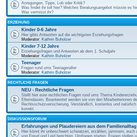
Anregungen, Tipps, Lob oder Kritik?
Was findet ihr toll hier? Welches Beratungsangebot müsste es h
Was vermisst ihr?
ERZIEHUNG
Kinder 0-6 Jahre
Hier gibts Antworten auf die wichtigsten Erziehungsfragen
Moderator:
Kathrin Buholzer
Kinder 7-12 Jahre
Erziehungsfragen und Antworten ab dem 1. Schuljahr
Moderator:
Kathrin Buholzer
Teenager
Fragen rund ums Teenageralter
Moderator:
Kathrin Buholzer
RECHTLICHE FRAGEN
NEU - Rechtliche Fragen
Stellt hier eure rechtlichen Fragen rund ums Thema Kindererzieh
Elterndasein. Beantwortet werden sie von den Mitarbeiterinnen 
Rechtsschutzversicherung. Verständlich, kostenlos und natürlich 
korrekt.
DISKUSSIONSFORUM
Erfahrungen und Plaudereiern aus dem Familienalltag
Hier könnt ihr unbeschwert schwatzen, erzählen, jammern, euch
von Freud und Leid berichten, Umfragen starten, Fragen stellen 