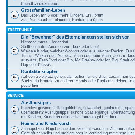
freundlich diskutieren.
Grossfamilien-Leben
Das Leben mit 3 oder mehr Kindern. Ein Forum
zum Austauschen, plaudern, Kontakte knüpfen.
TREFFPUNKT
Die "Bewohner" des Elternplaneten stellen sich vor
Niemand muss - Jeder darf.
Stellt euch den Anderen vor - kurz oder lang!
Wieviele Kinder, welcher Wohnort oder aus welcher Region, Fussb
Tennis, Walken oder Aerobic, Mann oder kein Mann, Job zu Haus
auswärts, Fast-Food oder Bio, Mc Dreamy oder Mr. Big, Stadt od
Hop oder Klassik...
Kontakte knüpfen
Auf den Spielplatz gehen, abmachen für die Badi, zusammen sp
Suchst du Kontakt zu anderen Mamis oder Papis aus deiner U
poste hier!
SERVICE
Ausflugstipps
Irgendwo gewesen? Raufgeklettert, gewandert, geplanscht, spazie
übernachtet? Ausflugstipps, schöne Spaziergänge, Übernachtun
mit Kindern, Kinderfreundliche Restaurants gibt es hier!
Reime und Kinderversli
Zähneputzen, Nägel schneiden, Gesicht waschen, Zimmer aufrä
Geht oft schneller und problemloser in Verbindung mit einem lust