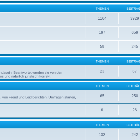
THEMEN
BEITRÄ
1164
3929
197
659
59
245
THEMEN
BEITRÄ
23
67
rndasein. Beantwortet werden sie von den
 und natürlich juristisch korrekt.
THEMEN
BEITRÄ
65
250
 von Freud und Leid berichten, Umfragen starten,
6
26
THEMEN
BEITRÄ
132
242