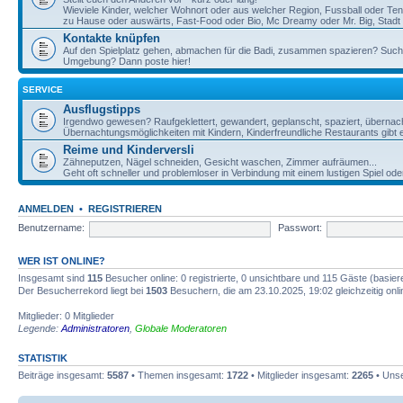
Wieviele Kinder, welcher Wohnort oder aus welcher Region, Fussball oder Te
zu Hause oder auswärts, Fast-Food oder Bio, Mc Dreamy oder Mr. Big, Stadt o
Kontakte knüpfen
Auf den Spielplatz gehen, abmachen für die Badi, zusammen spazieren? Such
Umgebung? Dann poste hier!
SERVICE
Ausflugstipps
Irgendwo gewesen? Raufgeklettert, gewandert, geplanscht, spaziert, übernac
Übernachtungsmöglichkeiten mit Kindern, Kinderfreundliche Restaurants gibt e
Reime und Kinderversli
Zähneputzen, Nägel schneiden, Gesicht waschen, Zimmer aufräumen...
Geht oft schneller und problemloser in Verbindung mit einem lustigen Spiel ode
ANMELDEN
•
REGISTRIEREN
Benutzername:
Passwort:
WER IST ONLINE?
Insgesamt sind
115
Besucher online: 0 registrierte, 0 unsichtbare und 115 Gäste (basie
Der Besucherrekord liegt bei
1503
Besuchern, die am 23.10.2025, 19:02 gleichzeitig onl
Mitglieder: 0 Mitglieder
Legende:
Administratoren
,
Globale Moderatoren
STATISTIK
Beiträge insgesamt:
5587
• Themen insgesamt:
1722
• Mitglieder insgesamt:
2265
• Unse