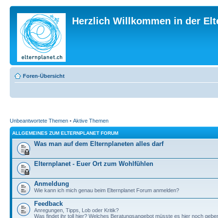
Herzlich Willkommen in der El
Foren-Übersicht
Unbeantwortete Themen
•
Aktive Themen
ALLGEMEINES ZUM ELTERNPLANET FORUM
Was man auf dem Elternplaneten alles darf
Elternplanet - Euer Ort zum Wohlfühlen
Anmeldung
Wie kann ich mich genau beim Elternplanet Forum anmelden?
Feedback
Anregungen, Tipps, Lob oder Kritik?
Was findet ihr toll hier? Welches Beratungsangebot müsste es hier noch gebe