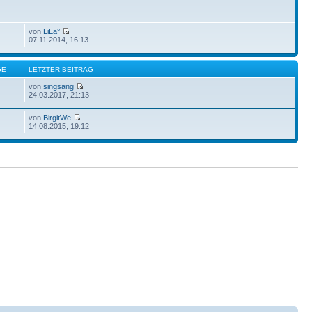
von
LiLa°
07.11.2014, 16:13
GE
LETZTER BEITRAG
von
singsang
24.03.2017, 21:13
von
BirgitWe
14.08.2015, 19:12