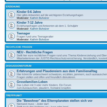
ERZIEHUNG
Kinder 0-6 Jahre
Hier gibts Antworten auf die wichtigsten Erziehungsfragen
Moderator:
Kathrin Buholzer
Kinder 7-12 Jahre
Erziehungsfragen und Antworten ab dem 1. Schuljahr
Moderator:
Kathrin Buholzer
Teenager
Fragen rund ums Teenageralter
Moderator:
Kathrin Buholzer
RECHTLICHE FRAGEN
NEU - Rechtliche Fragen
Stellt hier eure rechtlichen Fragen rund ums Thema Kindererziehung und Elte
Mitarbeiterinnen der JUSTIS Rechtsschutzversicherung. Verständlich, kostenlos
DISKUSSIONSFORUM
Erfahrungen und Plaudereiern aus dem Familienalltag
Hier könnt ihr unbeschwert schwatzen, erzählen, jammern, euch austauschen,
Fragen stellen und offen und freundlich diskutieren.
Grossfamilien-Leben
Das Leben mit 3 oder mehr Kindern. Ein Forum
zum Austauschen, plaudern, Kontakte knüpfen.
TREFFPUNKT
Die "Bewohner" des Elternplaneten stellen sich vor
Niemand muss - Jeder darf.
Stellt euch den Anderen vor - kurz oder lang!