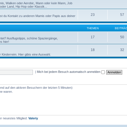
nnis, Walken oder Aerobic, Mann oder kein Mann, Job
der Land, Hip Hop oder Klassik...
23
57
st du Kontakt zu anderen Mamis oder Papis aus deiner
THEMEN
BEITRÄ
17
50
htet? Ausflugstipps, schöne Spaziergänge,
s hier!
18
32
r Kinderreim. Hier gibts eine Auswahl.
|
Mich bei jedem Besuch automatisch anmelden
rend auf den aktiven Besuchern der letzten 5 Minuten)
ine waren.
r neuestes Mitglied:
Valeriy