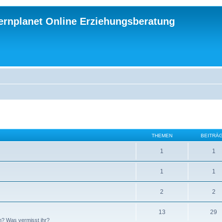
ternplanet Online Erziehungsberatung
THEMEN
BEITRÄ
1
1
1
1
2
2
13
29
n? Was vermisst ihr?