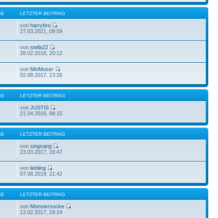
GE
LETZTER BEITRAG
von
harrybro
27.03.2021, 09:59
von
stella22
28.02.2018, 20:12
von
MiriMoser
02.08.2017, 13:26
GE
LETZTER BEITRAG
von
JUSTIS
21.04.2016, 08:15
GE
LETZTER BEITRAG
von
singsang
23.03.2017, 16:47
von
liebling
07.08.2019, 21:42
GE
LETZTER BEITRAG
von
Monstersocke
13.02.2017, 19:24