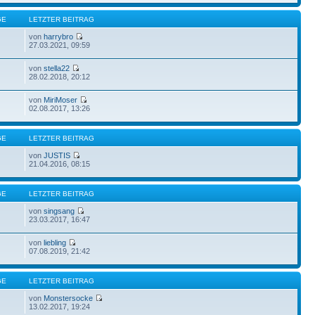
GE
LETZTER BEITRAG
von
harrybro
27.03.2021, 09:59
von
stella22
28.02.2018, 20:12
von
MiriMoser
02.08.2017, 13:26
GE
LETZTER BEITRAG
von
JUSTIS
21.04.2016, 08:15
GE
LETZTER BEITRAG
von
singsang
23.03.2017, 16:47
von
liebling
07.08.2019, 21:42
GE
LETZTER BEITRAG
von
Monstersocke
13.02.2017, 19:24