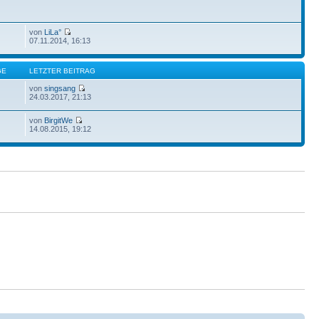
von
LiLa°
07.11.2014, 16:13
GE
LETZTER BEITRAG
von
singsang
24.03.2017, 21:13
von
BirgitWe
14.08.2015, 19:12