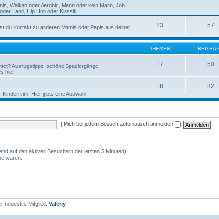
nnis, Walken oder Aerobic, Mann oder kein Mann, Job
der Land, Hip Hop oder Klassik...
23
57
st du Kontakt zu anderen Mamis oder Papis aus deiner
THEMEN
BEITRÄ
17
50
htet? Ausflugstipps, schöne Spaziergänge,
s hier!
18
32
r Kinderreim. Hier gibts eine Auswahl.
|
Mich bei jedem Besuch automatisch anmelden
rend auf den aktiven Besuchern der letzten 5 Minuten)
ine waren.
r neuestes Mitglied:
Valeriy