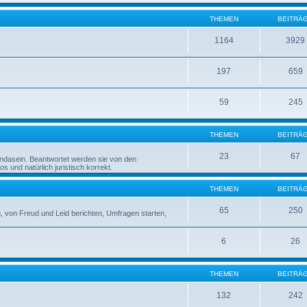
THEMEN
BEITRÄ
1164
3929
197
659
59
245
THEMEN
BEITRÄ
23
67
rndasein. Beantwortet werden sie von den
 und natürlich juristisch korrekt.
THEMEN
BEITRÄ
65
250
 von Freud und Leid berichten, Umfragen starten,
6
26
THEMEN
BEITRÄ
132
242