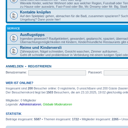
Wieviele Kinder, welcher Wohnort oder aus welcher Region, Fussball oder Te
zu Hause oder auswärts, Fast-Food oder Bio, Mc Dreamy oder Mr. Big, Stadt o
Kontakte knüpfen
Auf den Spielplatz gehen, abmachen für die Badi, zusammen spazieren? Such
Umgebung? Dann poste hier!
SERVICE
Ausflugstipps
Irgendwo gewesen? Raufgeklettert, gewandert, geplanscht, spaziert, übernac
Übernachtungsmöglichkeiten mit Kindern, Kinderfreundliche Restaurants gibt e
Reime und Kinderversli
Zähneputzen, Nägel schneiden, Gesicht waschen, Zimmer aufräumen...
Geht oft schneller und problemloser in Verbindung mit einem lustigen Spiel ode
ANMELDEN
•
REGISTRIEREN
Benutzername:
Passwort:
WER IST ONLINE?
Insgesamt sind
200
Besucher online: 0 registrierte, 0 unsichtbare und 200 Gäste (basie
Der Besucherrekord liegt bei
1503
Besuchern, die am 23.10.2025, 19:02 gleichzeitig onl
Mitglieder: 0 Mitglieder
Legende:
Administratoren
,
Globale Moderatoren
STATISTIK
Beiträge insgesamt:
5587
• Themen insgesamt:
1722
• Mitglieder insgesamt:
2265
• Unse