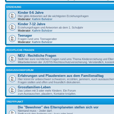
ERZIEHUNG
Kinder 0-6 Jahre
Hier gibts Antworten auf die wichtigsten Erziehungsfragen
Moderator:
Kathrin Buholzer
Kinder 7-12 Jahre
Erziehungsfragen und Antworten ab dem 1. Schuljahr
Moderator:
Kathrin Buholzer
Teenager
Fragen rund ums Teenageralter
Moderator:
Kathrin Buholzer
RECHTLICHE FRAGEN
NEU - Rechtliche Fragen
Stellt hier eure rechtlichen Fragen rund ums Thema Kindererziehung und Elte
Mitarbeiterinnen der JUSTIS Rechtsschutzversicherung. Verständlich, kostenlos
DISKUSSIONSFORUM
Erfahrungen und Plaudereiern aus dem Familienalltag
Hier könnt ihr unbeschwert schwatzen, erzählen, jammern, euch austauschen,
Fragen stellen und offen und freundlich diskutieren.
Grossfamilien-Leben
Das Leben mit 3 oder mehr Kindern. Ein Forum
zum Austauschen, plaudern, Kontakte knüpfen.
TREFFPUNKT
Die "Bewohner" des Elternplaneten stellen sich vor
Niemand muss - Jeder darf.
Stellt euch den Anderen vor - kurz oder lang!