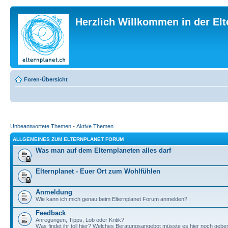
Herzlich Willkommen in der El
Foren-Übersicht
Unbeantwortete Themen
•
Aktive Themen
ALLGEMEINES ZUM ELTERNPLANET FORUM
Was man auf dem Elternplaneten alles darf
Elternplanet - Euer Ort zum Wohlfühlen
Anmeldung
Wie kann ich mich genau beim Elternplanet Forum anmelden?
Feedback
Anregungen, Tipps, Lob oder Kritik?
Was findet ihr toll hier? Welches Beratungsangebot müsste es hier noch gebe