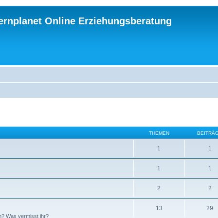
ternplanet Online Erziehungsberatung
THEMEN
BEITRÄ
1
1
1
1
2
2
13
29
n? Was vermisst ihr?