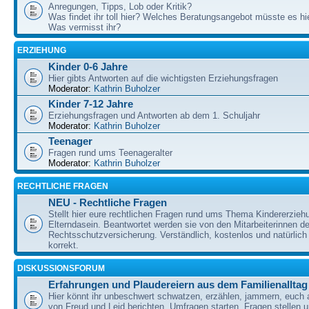
Anregungen, Tipps, Lob oder Kritik?
Was findet ihr toll hier? Welches Beratungsangebot müsste es h
Was vermisst ihr?
ERZIEHUNG
Kinder 0-6 Jahre
Hier gibts Antworten auf die wichtigsten Erziehungsfragen
Moderator:
Kathrin Buholzer
Kinder 7-12 Jahre
Erziehungsfragen und Antworten ab dem 1. Schuljahr
Moderator:
Kathrin Buholzer
Teenager
Fragen rund ums Teenageralter
Moderator:
Kathrin Buholzer
RECHTLICHE FRAGEN
NEU - Rechtliche Fragen
Stellt hier eure rechtlichen Fragen rund ums Thema Kindererzieh
Elterndasein. Beantwortet werden sie von den Mitarbeiterinnen 
Rechtsschutzversicherung. Verständlich, kostenlos und natürlich 
korrekt.
DISKUSSIONSFORUM
Erfahrungen und Plaudereiern aus dem Familienalltag
Hier könnt ihr unbeschwert schwatzen, erzählen, jammern, euch
von Freud und Leid berichten, Umfragen starten, Fragen stellen 