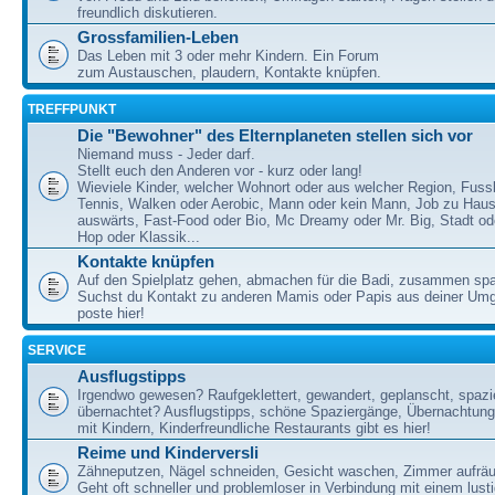
freundlich diskutieren.
Grossfamilien-Leben
Das Leben mit 3 oder mehr Kindern. Ein Forum
zum Austauschen, plaudern, Kontakte knüpfen.
TREFFPUNKT
Die "Bewohner" des Elternplaneten stellen sich vor
Niemand muss - Jeder darf.
Stellt euch den Anderen vor - kurz oder lang!
Wieviele Kinder, welcher Wohnort oder aus welcher Region, Fussb
Tennis, Walken oder Aerobic, Mann oder kein Mann, Job zu Haus
auswärts, Fast-Food oder Bio, Mc Dreamy oder Mr. Big, Stadt od
Hop oder Klassik...
Kontakte knüpfen
Auf den Spielplatz gehen, abmachen für die Badi, zusammen sp
Suchst du Kontakt zu anderen Mamis oder Papis aus deiner U
poste hier!
SERVICE
Ausflugstipps
Irgendwo gewesen? Raufgeklettert, gewandert, geplanscht, spazie
übernachtet? Ausflugstipps, schöne Spaziergänge, Übernachtun
mit Kindern, Kinderfreundliche Restaurants gibt es hier!
Reime und Kinderversli
Zähneputzen, Nägel schneiden, Gesicht waschen, Zimmer aufrä
Geht oft schneller und problemloser in Verbindung mit einem lust