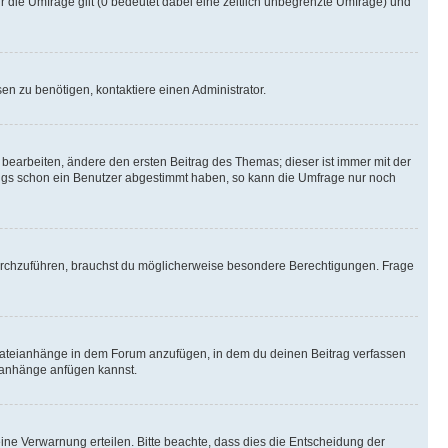
r die Umfrage gilt (0 bedeutet dabei eine zeitlich unbegrenzte Umfrage) und
n zu benötigen, kontaktiere einen Administrator.
earbeiten, ändere den ersten Beitrag des Themas; dieser ist immer mit der
ngs schon ein Benutzer abgestimmt haben, so kann die Umfrage nur noch
rchzuführen, brauchst du möglicherweise besondere Berechtigungen. Frage
Dateianhänge in dem Forum anzufügen, in dem du deinen Beitrag verfassen
eianhänge anfügen kannst.
ine Verwarnung erteilen. Bitte beachte, dass dies die Entscheidung der