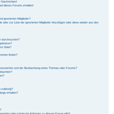
 Nachrichten!
ied dieses Forums erhalten!
d ignorierten Mitglieder?
de oder zur Liste der ignorierten Mitglieder hinzufügen oder diese wieder aus den
en durchsuchen?
rgebnisse?
re Seite?
Themen finden?
Lesezeichen und der Beobachtung eines Themas oder Forums?
eobachten?
gen?
 zulässig?
hänge erhalten?
?
hwerden oder juristische Anfragen zu diesem Forum gibt?