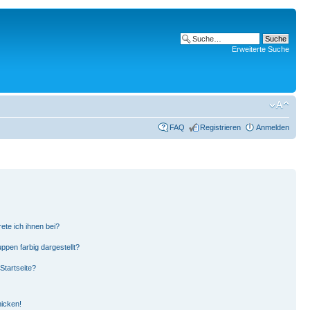
Erweiterte Suche
FAQ
Registrieren
Anmelden
ete ich ihnen bei?
pen farbig dargestellt?
Startseite?
hicken!