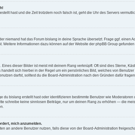
h!
estellt hast und die Zeit trotzdem noch falsch ist, geht die Uhr des Servers vermutl
der niemand hat das Forum bislang in deine Sprache übersetzt. Frage ggf. einen Adm
est. Weitere Informationen dazu können auf der Website der phpBB Group gefunden
Eines dieser Bilder ist meist mit deinem Rang verknüpft: Oft sind dies Sterne, Kä
s handelt sich hierbei in der Regel um ein persönliches Bild, welches von Benutzer
utzen darfst, solltest du die Board-Administration nach den Gründen dafür fragen
e du bislang erstellt hast oder identifizieren bestimmte Benutzer wie Moderatore
 Bitte schreibe keine sinnlosen Beiträge, nur um deinen Rang zu erhöhen — die mei
en.
ordert, mich anzumelden.
ichten an andere Benutzer nutzen, falls diese von der Board-Administration freige