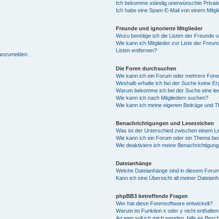
Ich bekomme ständig unerwünschte Private
Ich habe eine Spam-E-Mail von einem Mitgl
Freunde und ignorierte Mitglieder
Wozu benötige ich die Listen der Freunde un
Wie kann ich Mitglieder zur Liste der Freun
Listen entfernen?
 anzumelden.
Die Foren durchsuchen
Wie kann ich ein Forum oder mehrere For
Weshalb erhalte ich bei der Suche keine E
Warum bekomme ich bei der Suche eine lee
Wie kann ich nach Mitgliedern suchen?
Wie kann ich meine eigenen Beiträge und 
Benachrichtigungen und Lesezeichen
Was ist der Unterschied zwischen einem 
Wie kann ich ein Forum oder ein Thema b
Wie deaktiviere ich meine Benachrichtigun
Dateianhänge
Welche Dateianhänge sind in diesem Forum
Kann ich eine Übersicht all meiner Dateian
phpBB3 betreffende Fragen
Wer hat diese Forensoftware entwickelt?
Warum ist Funktion x oder y nicht enthalten
An wen soll ich mich wenden, falls es Besc