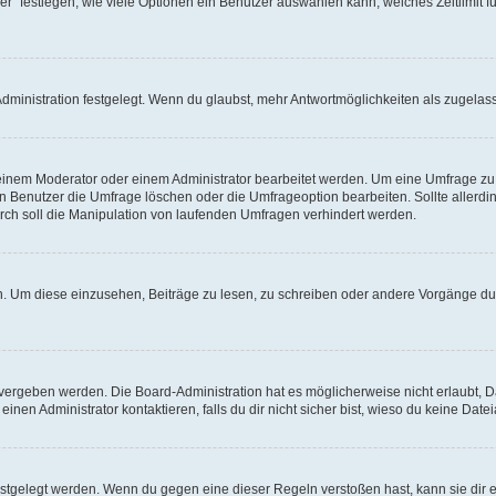
r“ festlegen, wie viele Optionen ein Benutzer auswählen kann, welches Zeitlimit fü
ministration festgelegt. Wenn du glaubst, mehr Antwortmöglichkeiten als zugelasse
inem Moderator oder einem Administrator bearbeitet werden. Um eine Umfrage zu b
enutzer die Umfrage löschen oder die Umfrageoption bearbeiten. Sollte allerdi
ch soll die Manipulation von laufenden Umfragen verhindert werden.
 Um diese einzusehen, Beiträge zu lesen, zu schreiben oder andere Vorgänge du
vergeben werden. Die Board-Administration hat es möglicherweise nicht erlaubt, 
nen Administrator kontaktieren, falls du dir nicht sicher bist, wieso du keine Dat
estgelegt werden. Wenn du gegen eine dieser Regeln verstoßen hast, kann sie dir e