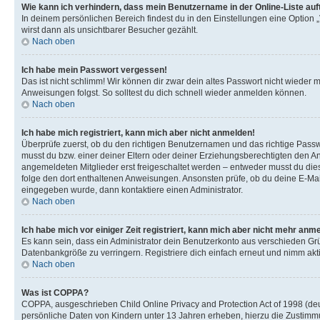
Wie kann ich verhindern, dass mein Benutzername in der Online-Liste auf
In deinem persönlichen Bereich findest du in den Einstellungen eine Option
wirst dann als unsichtbarer Besucher gezählt.
Nach oben
Ich habe mein Passwort vergessen!
Das ist nicht schlimm! Wir können dir zwar dein altes Passwort nicht wieder 
Anweisungen folgst. So solltest du dich schnell wieder anmelden können.
Nach oben
Ich habe mich registriert, kann mich aber nicht anmelden!
Überprüfe zuerst, ob du den richtigen Benutzernamen und das richtige Pas
musst du bzw. einer deiner Eltern oder deiner Erziehungsberechtigten den Anw
angemeldeten Mitglieder erst freigeschaltet werden – entweder musst du dies se
folge den dort enthaltenen Anweisungen. Ansonsten prüfe, ob du deine E-Mail
eingegeben wurde, dann kontaktiere einen Administrator.
Nach oben
Ich habe mich vor einiger Zeit registriert, kann mich aber nicht mehr anm
Es kann sein, dass ein Administrator dein Benutzerkonto aus verschieden Grü
Datenbankgröße zu verringern. Registriere dich einfach erneut und nimm akti
Nach oben
Was ist COPPA?
COPPA, ausgeschrieben Child Online Privacy and Protection Act of 1998 (deut
persönliche Daten von Kindern unter 13 Jahren erheben, hierzu die Zustimmu