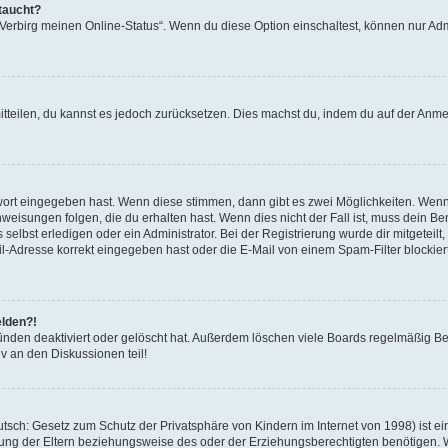
taucht?
 „Verbirg meinen Online-Status“. Wenn du diese Option einschaltest, können nur Ad
mitteilen, du kannst es jedoch zurücksetzen. Dies machst du, indem du auf der Anm
swort eingegeben hast. Wenn diese stimmen, dann gibt es zwei Möglichkeiten. Wen
eisungen folgen, die du erhalten hast. Wenn dies nicht der Fall ist, muss dein Ben
lbst erledigen oder ein Administrator. Bei der Registrierung wurde dir mitgeteilt, 
-Adresse korrekt eingegeben hast oder die E-Mail von einem Spam-Filter blockiert
elden?!
nden deaktiviert oder gelöscht hat. Außerdem löschen viele Boards regelmäßig Ben
v an den Diskussionen teil!
sch: Gesetz zum Schutz der Privatsphäre von Kindern im Internet von 1998) ist ei
ng der Eltern beziehungsweise des oder der Erziehungsberechtigten benötigen. Wenn