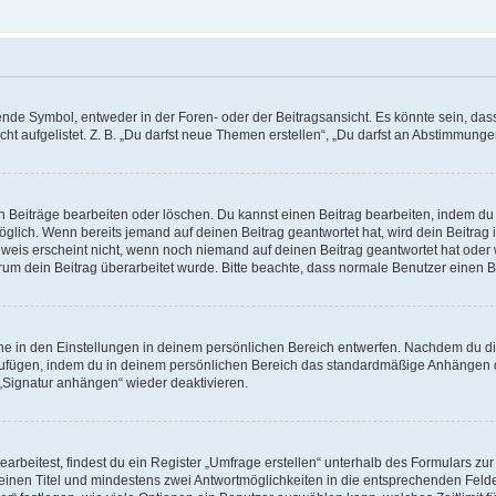
e Symbol, entweder in der Foren- oder der Beitragsansicht. Es könnte sein, dass e
ht aufgelistet. Z. B. „Du darfst neue Themen erstellen“, „Du darfst an Abstimmung
n Beiträge bearbeiten oder löschen. Du kannst einen Beitrag bearbeiten, indem du
möglich. Wenn bereits jemand auf deinen Beitrag geantwortet hat, wird dein Beitra
nweis erscheint nicht, wenn noch niemand auf deinen Beitrag geantwortet hat oder 
 warum dein Beitrag überarbeitet wurde. Bitte beachte, dass normale Benutzer einen
e in den Einstellungen in deinem persönlichen Bereich entwerfen. Nachdem du die 
zufügen, indem du in deinem persönlichen Bereich das standardmäßige Anhängen d
 „Signatur anhängen“ wieder deaktivieren.
beitest, findest du ein Register „Umfrage erstellen“ unterhalb des Formulars zur 
t einen Titel und mindestens zwei Antwortmöglichkeiten in die entsprechenden Felde