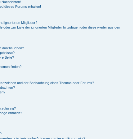
 Nachrichten!
ied dieses Forums erhalten!
d ignorierten Mitglieder?
de oder zur Liste der ignorierten Mitglieder hinzufügen oder diese wieder aus den
en durchsuchen?
rgebnisse?
re Seite?
Themen finden?
Lesezeichen und der Beobachtung eines Themas oder Forums?
eobachten?
gen?
 zulässig?
hänge erhalten?
?
hwerden oder juristische Anfragen zu diesem Forum gibt?