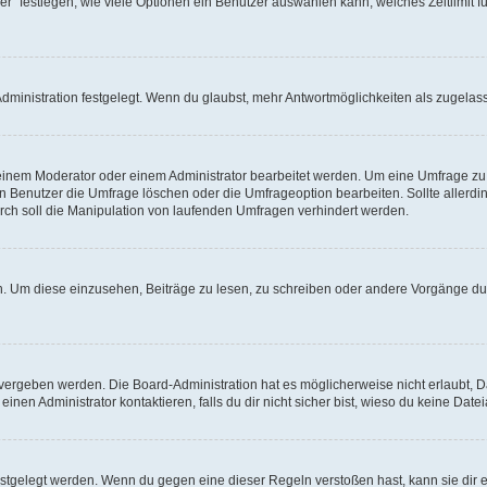
r“ festlegen, wie viele Optionen ein Benutzer auswählen kann, welches Zeitlimit fü
ministration festgelegt. Wenn du glaubst, mehr Antwortmöglichkeiten als zugelasse
inem Moderator oder einem Administrator bearbeitet werden. Um eine Umfrage zu b
enutzer die Umfrage löschen oder die Umfrageoption bearbeiten. Sollte allerdi
ch soll die Manipulation von laufenden Umfragen verhindert werden.
 Um diese einzusehen, Beiträge zu lesen, zu schreiben oder andere Vorgänge du
vergeben werden. Die Board-Administration hat es möglicherweise nicht erlaubt, 
nen Administrator kontaktieren, falls du dir nicht sicher bist, wieso du keine Dat
estgelegt werden. Wenn du gegen eine dieser Regeln verstoßen hast, kann sie dir e