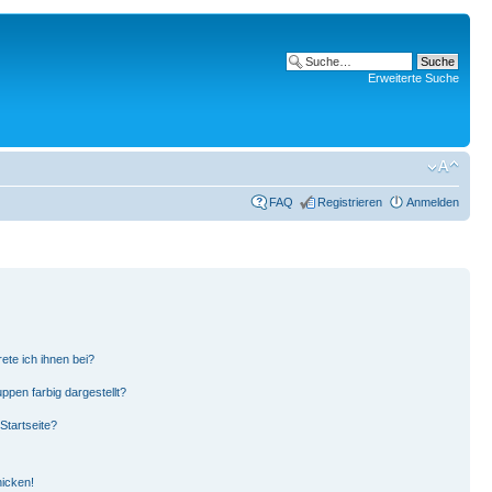
Erweiterte Suche
FAQ
Registrieren
Anmelden
ete ich ihnen bei?
pen farbig dargestellt?
Startseite?
hicken!