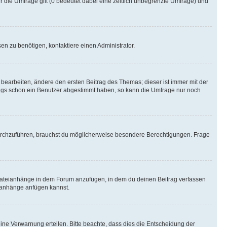
r die Umfrage gilt (0 bedeutet dabei eine zeitlich unbegrenzte Umfrage) und
n zu benötigen, kontaktiere einen Administrator.
earbeiten, ändere den ersten Beitrag des Themas; dieser ist immer mit der
ngs schon ein Benutzer abgestimmt haben, so kann die Umfrage nur noch
rchzuführen, brauchst du möglicherweise besondere Berechtigungen. Frage
Dateianhänge in dem Forum anzufügen, in dem du deinen Beitrag verfassen
eianhänge anfügen kannst.
ine Verwarnung erteilen. Bitte beachte, dass dies die Entscheidung der