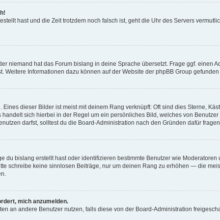
h!
estellt hast und die Zeit trotzdem noch falsch ist, geht die Uhr des Servers vermutl
der niemand hat das Forum bislang in deine Sprache übersetzt. Frage ggf. einen Adm
est. Weitere Informationen dazu können auf der Website der phpBB Group gefunden
Eines dieser Bilder ist meist mit deinem Rang verknüpft: Oft sind dies Sterne, Kä
s handelt sich hierbei in der Regel um ein persönliches Bild, welches von Benutzer
utzen darfst, solltest du die Board-Administration nach den Gründen dafür fragen
e du bislang erstellt hast oder identifizieren bestimmte Benutzer wie Moderatore
 Bitte schreibe keine sinnlosen Beiträge, nur um deinen Rang zu erhöhen — die mei
en.
ordert, mich anzumelden.
ichten an andere Benutzer nutzen, falls diese von der Board-Administration freige