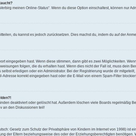
taucht?
 „Verbirg meinen Online-Status“. Wenn du diese Option einschaltest, können nur Ad
mitteilen, du kannst es jedoch zurücksetzen. Dies machst du, indem du auf der Anm
swort eingegeben hast. Wenn diese stimmen, dann gibt es zwei Möglichkeiten. Wen
eisungen folgen, die du erhalten hast. Wenn dies nicht der Fall ist, muss dein Ben
lbst erledigen oder ein Administrator. Bei der Registrierung wurde dir mitgeteilt, 
-Adresse korrekt eingegeben hast oder die E-Mail von einem Spam-Filter blockiert
elden?!
nden deaktiviert oder gelöscht hat. Außerdem löschen viele Boards regelmäßig Ben
v an den Diskussionen teil!
sch: Gesetz zum Schutz der Privatsphäre von Kindern im Internet von 1998) ist ei
ng der Eltern beziehungsweise des oder der Erziehungsberechtigten benötigen. Wenn