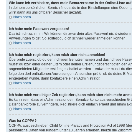
Wie kann ich verhindern, dass mein Benutzername in der Online-Liste auf
In deinem persönlichen Bereich findest du in den Einstellungen eine Option
wirst dann als unsichtbarer Besucher gezählt.
Nach oben
Ich habe mein Passwort vergessen!
Das ist nicht schlimm! Wir können dir zwar dein altes Passwort nicht wieder 
Anweisungen folgst. So solltest du dich schnell wieder anmelden können.
Nach oben
Ich habe mich registriert, kann mich aber nicht anmelden!
Überprüfe zuerst, ob du den richtigen Benutzernamen und das richtige Pas
musst du bzw. einer deiner Eltern oder deiner Erziehungsberechtigten den Anw
angemeldeten Mitglieder erst freigeschaltet werden – entweder musst du dies se
folge den dort enthaltenen Anweisungen. Ansonsten prüfe, ob du deine E-Mail
eingegeben wurde, dann kontaktiere einen Administrator.
Nach oben
Ich habe mich vor einiger Zeit registriert, kann mich aber nicht mehr anm
Es kann sein, dass ein Administrator dein Benutzerkonto aus verschieden Grü
Datenbankgröße zu verringern. Registriere dich einfach erneut und nimm akti
Nach oben
Was ist COPPA?
COPPA, ausgeschrieben Child Online Privacy and Protection Act of 1998 (deut
persönliche Daten von Kindern unter 13 Jahren erheben, hierzu die Zustimmu