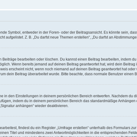
e Symbol, entweder in der Foren- oder der Beitragsansicht. Es könnte sein, dass e
ht aufgelistet. Z. B. „Du darfst neue Themen erstellen“, „Du darfst an Abstimmung
n Beiträge bearbeiten oder löschen. Du kannst einen Beitrag bearbeiten, indem du
möglich. Wenn bereits jemand auf deinen Beitrag geantwortet hat, wird dein Beitra
nweis erscheint nicht, wenn noch niemand auf deinen Beitrag geantwortet hat oder 
 warum dein Beitrag überarbeitet wurde. Bitte beachte, dass normale Benutzer einen
e in den Einstellungen in deinem persönlichen Bereich entwerfen. Nachdem du die 
zufügen, indem du in deinem persönlichen Bereich das standardmäßige Anhängen d
 „Signatur anhängen“ wieder deaktivieren.
beitest, findest du ein Register „Umfrage erstellen“ unterhalb des Formulars zur 
t einen Titel und mindestens zwei Antwortmöglichkeiten in die entsprechenden Felde