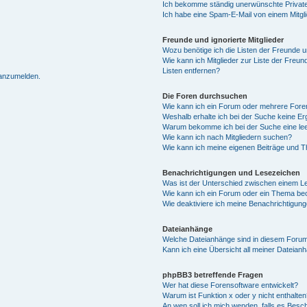
Ich bekomme ständig unerwünschte Private
Ich habe eine Spam-E-Mail von einem Mitgl
Freunde und ignorierte Mitglieder
Wozu benötige ich die Listen der Freunde un
Wie kann ich Mitglieder zur Liste der Freun
Listen entfernen?
 anzumelden.
Die Foren durchsuchen
Wie kann ich ein Forum oder mehrere For
Weshalb erhalte ich bei der Suche keine E
Warum bekomme ich bei der Suche eine lee
Wie kann ich nach Mitgliedern suchen?
Wie kann ich meine eigenen Beiträge und 
Benachrichtigungen und Lesezeichen
Was ist der Unterschied zwischen einem 
Wie kann ich ein Forum oder ein Thema b
Wie deaktiviere ich meine Benachrichtigun
Dateianhänge
Welche Dateianhänge sind in diesem Forum
Kann ich eine Übersicht all meiner Dateian
phpBB3 betreffende Fragen
Wer hat diese Forensoftware entwickelt?
Warum ist Funktion x oder y nicht enthalten
An wen soll ich mich wenden, falls es Besc