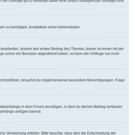
r die Umfrage gilt (0 bedeutet dabei eine zeitlich unbegrenzte Umfrage) und
n zu benötigen, kontaktiere einen Administrator.
earbeiten, ändere den ersten Beitrag des Themas; dieser ist immer mit der
ngs schon ein Benutzer abgestimmt haben, so kann die Umfrage nur noch
rchzuführen, brauchst du möglicherweise besondere Berechtigungen. Frage
Dateianhänge in dem Forum anzufügen, in dem du deinen Beitrag verfassen
eianhänge anfügen kannst.
ine Verwarnung erteilen. Bitte beachte, dass dies die Entscheidung der