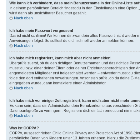
Wie kann ich verhindern, dass mein Benutzername in der Online-Liste auf
In deinem persönlichen Bereich findest du in den Einstellungen eine Option
wirst dann als unsichtbarer Besucher gezählt.
Nach oben
Ich habe mein Passwort vergessen!
Das ist nicht schlimm! Wir können dir zwar dein altes Passwort nicht wieder 
Anweisungen folgst. So solltest du dich schnell wieder anmelden können.
Nach oben
Ich habe mich registriert, kann mich aber nicht anmelden!
Überprüfe zuerst, ob du den richtigen Benutzernamen und das richtige Pas
musst du bzw. einer deiner Eltern oder deiner Erziehungsberechtigten den Anw
angemeldeten Mitglieder erst freigeschaltet werden – entweder musst du dies se
folge den dort enthaltenen Anweisungen. Ansonsten prüfe, ob du deine E-Mail
eingegeben wurde, dann kontaktiere einen Administrator.
Nach oben
Ich habe mich vor einiger Zeit registriert, kann mich aber nicht mehr anm
Es kann sein, dass ein Administrator dein Benutzerkonto aus verschieden Grü
Datenbankgröße zu verringern. Registriere dich einfach erneut und nimm akti
Nach oben
Was ist COPPA?
COPPA, ausgeschrieben Child Online Privacy and Protection Act of 1998 (deut
persönliche Daten von Kindern unter 13 Jahren erheben, hierzu die Zustimmu