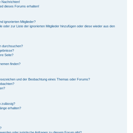
 Nachrichten!
ied dieses Forums erhalten!
d ignorierten Mitglieder?
de oder zur Liste der ignorierten Mitglieder hinzufügen oder diese wieder aus den
en durchsuchen?
rgebnisse?
re Seite?
Themen finden?
Lesezeichen und der Beobachtung eines Themas oder Forums?
eobachten?
gen?
 zulässig?
hänge erhalten?
?
hwerden oder juristische Anfragen zu diesem Forum gibt?