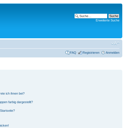
Erweiterte Suche
FAQ
Registrieren
Anmelden
ete ich ihnen bei?
pen farbig dargestellt?
Startseite?
hicken!