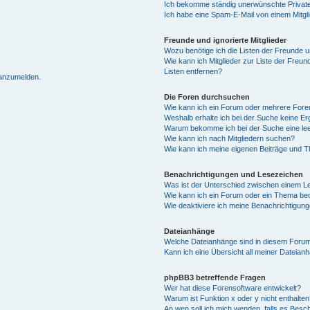
Ich bekomme ständig unerwünschte Private
Ich habe eine Spam-E-Mail von einem Mitgl
Freunde und ignorierte Mitglieder
Wozu benötige ich die Listen der Freunde un
Wie kann ich Mitglieder zur Liste der Freun
Listen entfernen?
 anzumelden.
Die Foren durchsuchen
Wie kann ich ein Forum oder mehrere For
Weshalb erhalte ich bei der Suche keine E
Warum bekomme ich bei der Suche eine lee
Wie kann ich nach Mitgliedern suchen?
Wie kann ich meine eigenen Beiträge und 
Benachrichtigungen und Lesezeichen
Was ist der Unterschied zwischen einem 
Wie kann ich ein Forum oder ein Thema b
Wie deaktiviere ich meine Benachrichtigun
Dateianhänge
Welche Dateianhänge sind in diesem Forum
Kann ich eine Übersicht all meiner Dateian
phpBB3 betreffende Fragen
Wer hat diese Forensoftware entwickelt?
Warum ist Funktion x oder y nicht enthalten
An wen soll ich mich wenden, falls es Besc