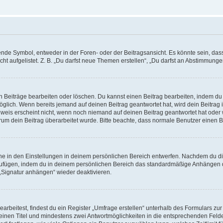
e Symbol, entweder in der Foren- oder der Beitragsansicht. Es könnte sein, dass e
ht aufgelistet. Z. B. „Du darfst neue Themen erstellen“, „Du darfst an Abstimmung
n Beiträge bearbeiten oder löschen. Du kannst einen Beitrag bearbeiten, indem du
möglich. Wenn bereits jemand auf deinen Beitrag geantwortet hat, wird dein Beitra
nweis erscheint nicht, wenn noch niemand auf deinen Beitrag geantwortet hat oder 
 warum dein Beitrag überarbeitet wurde. Bitte beachte, dass normale Benutzer einen
e in den Einstellungen in deinem persönlichen Bereich entwerfen. Nachdem du die 
zufügen, indem du in deinem persönlichen Bereich das standardmäßige Anhängen d
 „Signatur anhängen“ wieder deaktivieren.
beitest, findest du ein Register „Umfrage erstellen“ unterhalb des Formulars zur 
t einen Titel und mindestens zwei Antwortmöglichkeiten in die entsprechenden Felde