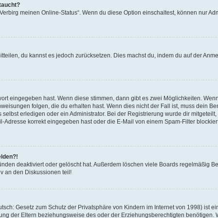
taucht?
 „Verbirg meinen Online-Status“. Wenn du diese Option einschaltest, können nur Ad
mitteilen, du kannst es jedoch zurücksetzen. Dies machst du, indem du auf der Anm
swort eingegeben hast. Wenn diese stimmen, dann gibt es zwei Möglichkeiten. Wen
eisungen folgen, die du erhalten hast. Wenn dies nicht der Fall ist, muss dein Ben
lbst erledigen oder ein Administrator. Bei der Registrierung wurde dir mitgeteilt, 
-Adresse korrekt eingegeben hast oder die E-Mail von einem Spam-Filter blockiert
elden?!
nden deaktiviert oder gelöscht hat. Außerdem löschen viele Boards regelmäßig Ben
v an den Diskussionen teil!
sch: Gesetz zum Schutz der Privatsphäre von Kindern im Internet von 1998) ist ei
ng der Eltern beziehungsweise des oder der Erziehungsberechtigten benötigen. Wenn