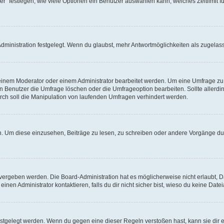
r“ festlegen, wie viele Optionen ein Benutzer auswählen kann, welches Zeitlimit fü
ministration festgelegt. Wenn du glaubst, mehr Antwortmöglichkeiten als zugelasse
inem Moderator oder einem Administrator bearbeitet werden. Um eine Umfrage zu b
enutzer die Umfrage löschen oder die Umfrageoption bearbeiten. Sollte allerdi
ch soll die Manipulation von laufenden Umfragen verhindert werden.
 Um diese einzusehen, Beiträge zu lesen, zu schreiben oder andere Vorgänge du
vergeben werden. Die Board-Administration hat es möglicherweise nicht erlaubt, 
nen Administrator kontaktieren, falls du dir nicht sicher bist, wieso du keine Dat
estgelegt werden. Wenn du gegen eine dieser Regeln verstoßen hast, kann sie dir e