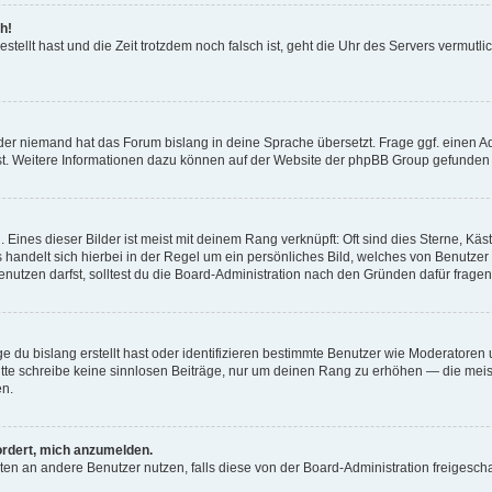
h!
estellt hast und die Zeit trotzdem noch falsch ist, geht die Uhr des Servers vermutl
der niemand hat das Forum bislang in deine Sprache übersetzt. Frage ggf. einen Adm
est. Weitere Informationen dazu können auf der Website der phpBB Group gefunden
Eines dieser Bilder ist meist mit deinem Rang verknüpft: Oft sind dies Sterne, Kä
s handelt sich hierbei in der Regel um ein persönliches Bild, welches von Benutzer
utzen darfst, solltest du die Board-Administration nach den Gründen dafür fragen
e du bislang erstellt hast oder identifizieren bestimmte Benutzer wie Moderatore
 Bitte schreibe keine sinnlosen Beiträge, nur um deinen Rang zu erhöhen — die mei
en.
ordert, mich anzumelden.
ichten an andere Benutzer nutzen, falls diese von der Board-Administration freige