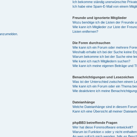
Ich bekomme ständig unerwünschte Private
Ich habe eine Spam-E-Mail von einem Mitgl
Freunde und ignorierte Mitglieder
Wozu benötige ich die Listen der Freunde un
Wie kann ich Mitglieder zur Liste der Freun
Listen entfernen?
 anzumelden.
Die Foren durchsuchen
Wie kann ich ein Forum oder mehrere For
Weshalb erhalte ich bei der Suche keine E
Warum bekomme ich bei der Suche eine lee
Wie kann ich nach Mitgliedern suchen?
Wie kann ich meine eigenen Beiträge und 
Benachrichtigungen und Lesezeichen
Was ist der Unterschied zwischen einem 
Wie kann ich ein Forum oder ein Thema b
Wie deaktiviere ich meine Benachrichtigun
Dateianhänge
Welche Dateianhänge sind in diesem Forum
Kann ich eine Übersicht all meiner Dateian
phpBB3 betreffende Fragen
Wer hat diese Forensoftware entwickelt?
Warum ist Funktion x oder y nicht enthalten
An wen soll ich mich wenden, falls es Besc