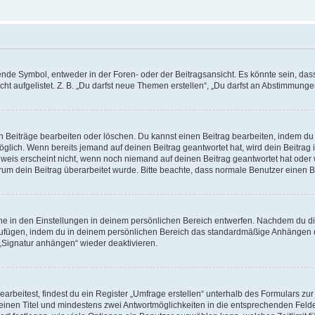
e Symbol, entweder in der Foren- oder der Beitragsansicht. Es könnte sein, dass e
ht aufgelistet. Z. B. „Du darfst neue Themen erstellen“, „Du darfst an Abstimmung
n Beiträge bearbeiten oder löschen. Du kannst einen Beitrag bearbeiten, indem du
möglich. Wenn bereits jemand auf deinen Beitrag geantwortet hat, wird dein Beitra
nweis erscheint nicht, wenn noch niemand auf deinen Beitrag geantwortet hat oder 
 warum dein Beitrag überarbeitet wurde. Bitte beachte, dass normale Benutzer einen
e in den Einstellungen in deinem persönlichen Bereich entwerfen. Nachdem du die 
zufügen, indem du in deinem persönlichen Bereich das standardmäßige Anhängen d
 „Signatur anhängen“ wieder deaktivieren.
beitest, findest du ein Register „Umfrage erstellen“ unterhalb des Formulars zur 
t einen Titel und mindestens zwei Antwortmöglichkeiten in die entsprechenden Felde