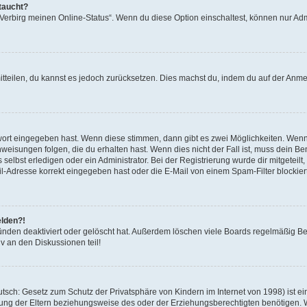
taucht?
 „Verbirg meinen Online-Status“. Wenn du diese Option einschaltest, können nur Ad
mitteilen, du kannst es jedoch zurücksetzen. Dies machst du, indem du auf der Anm
swort eingegeben hast. Wenn diese stimmen, dann gibt es zwei Möglichkeiten. Wen
eisungen folgen, die du erhalten hast. Wenn dies nicht der Fall ist, muss dein Ben
lbst erledigen oder ein Administrator. Bei der Registrierung wurde dir mitgeteilt, 
-Adresse korrekt eingegeben hast oder die E-Mail von einem Spam-Filter blockiert
elden?!
nden deaktiviert oder gelöscht hat. Außerdem löschen viele Boards regelmäßig Ben
v an den Diskussionen teil!
sch: Gesetz zum Schutz der Privatsphäre von Kindern im Internet von 1998) ist ei
ng der Eltern beziehungsweise des oder der Erziehungsberechtigten benötigen. Wenn