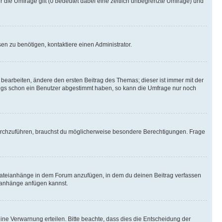
r die Umfrage gilt (0 bedeutet dabei eine zeitlich unbegrenzte Umfrage) und
n zu benötigen, kontaktiere einen Administrator.
earbeiten, ändere den ersten Beitrag des Themas; dieser ist immer mit der
ngs schon ein Benutzer abgestimmt haben, so kann die Umfrage nur noch
rchzuführen, brauchst du möglicherweise besondere Berechtigungen. Frage
Dateianhänge in dem Forum anzufügen, in dem du deinen Beitrag verfassen
eianhänge anfügen kannst.
ine Verwarnung erteilen. Bitte beachte, dass dies die Entscheidung der