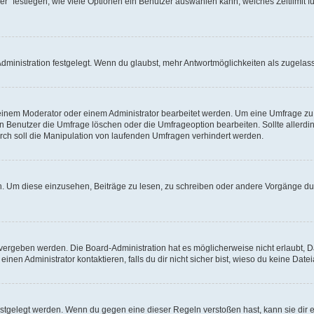
r“ festlegen, wie viele Optionen ein Benutzer auswählen kann, welches Zeitlimit fü
ministration festgelegt. Wenn du glaubst, mehr Antwortmöglichkeiten als zugelasse
inem Moderator oder einem Administrator bearbeitet werden. Um eine Umfrage zu b
enutzer die Umfrage löschen oder die Umfrageoption bearbeiten. Sollte allerdi
ch soll die Manipulation von laufenden Umfragen verhindert werden.
 Um diese einzusehen, Beiträge zu lesen, zu schreiben oder andere Vorgänge du
vergeben werden. Die Board-Administration hat es möglicherweise nicht erlaubt, 
nen Administrator kontaktieren, falls du dir nicht sicher bist, wieso du keine Dat
estgelegt werden. Wenn du gegen eine dieser Regeln verstoßen hast, kann sie dir e