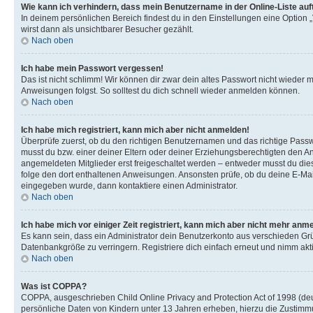
Wie kann ich verhindern, dass mein Benutzername in der Online-Liste auf
In deinem persönlichen Bereich findest du in den Einstellungen eine Option
wirst dann als unsichtbarer Besucher gezählt.
Nach oben
Ich habe mein Passwort vergessen!
Das ist nicht schlimm! Wir können dir zwar dein altes Passwort nicht wieder 
Anweisungen folgst. So solltest du dich schnell wieder anmelden können.
Nach oben
Ich habe mich registriert, kann mich aber nicht anmelden!
Überprüfe zuerst, ob du den richtigen Benutzernamen und das richtige Pas
musst du bzw. einer deiner Eltern oder deiner Erziehungsberechtigten den Anw
angemeldeten Mitglieder erst freigeschaltet werden – entweder musst du dies se
folge den dort enthaltenen Anweisungen. Ansonsten prüfe, ob du deine E-Mail
eingegeben wurde, dann kontaktiere einen Administrator.
Nach oben
Ich habe mich vor einiger Zeit registriert, kann mich aber nicht mehr anm
Es kann sein, dass ein Administrator dein Benutzerkonto aus verschieden Grü
Datenbankgröße zu verringern. Registriere dich einfach erneut und nimm akti
Nach oben
Was ist COPPA?
COPPA, ausgeschrieben Child Online Privacy and Protection Act of 1998 (deut
persönliche Daten von Kindern unter 13 Jahren erheben, hierzu die Zustimmu