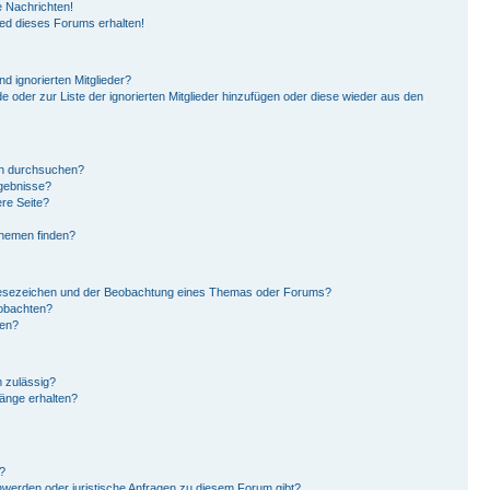
 Nachrichten!
ied dieses Forums erhalten!
d ignorierten Mitglieder?
de oder zur Liste der ignorierten Mitglieder hinzufügen oder diese wieder aus den
en durchsuchen?
rgebnisse?
re Seite?
Themen finden?
Lesezeichen und der Beobachtung eines Themas oder Forums?
eobachten?
gen?
 zulässig?
hänge erhalten?
?
hwerden oder juristische Anfragen zu diesem Forum gibt?