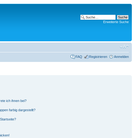
Erweiterte Suche
FAQ
Registrieren
Anmelden
ete ich ihnen bei?
pen farbig dargestellt?
Startseite?
hicken!