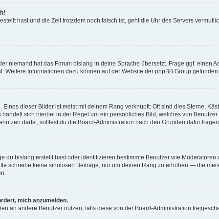
h!
estellt hast und die Zeit trotzdem noch falsch ist, geht die Uhr des Servers vermutl
der niemand hat das Forum bislang in deine Sprache übersetzt. Frage ggf. einen Adm
est. Weitere Informationen dazu können auf der Website der phpBB Group gefunden
Eines dieser Bilder ist meist mit deinem Rang verknüpft: Oft sind dies Sterne, Kä
s handelt sich hierbei in der Regel um ein persönliches Bild, welches von Benutzer
utzen darfst, solltest du die Board-Administration nach den Gründen dafür fragen
e du bislang erstellt hast oder identifizieren bestimmte Benutzer wie Moderatore
 Bitte schreibe keine sinnlosen Beiträge, nur um deinen Rang zu erhöhen — die mei
en.
ordert, mich anzumelden.
ichten an andere Benutzer nutzen, falls diese von der Board-Administration freige