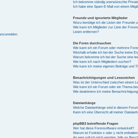
Ich bekomme ständig unerwünschte Private
Ich habe eine Spam-E-Mail von einem Mitgl
Freunde und ignorierte Mitglieder
Wozu benötige ich die Listen der Freunde un
Wie kann ich Mitglieder zur Liste der Freun
Listen entfernen?
 anzumelden.
Die Foren durchsuchen
Wie kann ich ein Forum oder mehrere For
Weshalb erhalte ich bei der Suche keine E
Warum bekomme ich bei der Suche eine lee
Wie kann ich nach Mitgliedern suchen?
Wie kann ich meine eigenen Beiträge und 
Benachrichtigungen und Lesezeichen
Was ist der Unterschied zwischen einem 
Wie kann ich ein Forum oder ein Thema b
Wie deaktiviere ich meine Benachrichtigun
Dateianhänge
Welche Dateianhänge sind in diesem Forum
Kann ich eine Übersicht all meiner Dateian
phpBB3 betreffende Fragen
Wer hat diese Forensoftware entwickelt?
Warum ist Funktion x oder y nicht enthalten
An wen soll ich mich wenden, falls es Besc