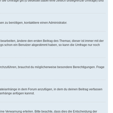
r die Umfrage gilt (0 bedeutet dabei eine zeitlich unbegrenzte Umfrage) und
n zu benötigen, kontaktiere einen Administrator.
earbeiten, ändere den ersten Beitrag des Themas; dieser ist immer mit der
ngs schon ein Benutzer abgestimmt haben, so kann die Umfrage nur noch
rchzuführen, brauchst du möglicherweise besondere Berechtigungen. Frage
Dateianhänge in dem Forum anzufügen, in dem du deinen Beitrag verfassen
eianhänge anfügen kannst.
ine Verwarnung erteilen. Bitte beachte, dass dies die Entscheidung der