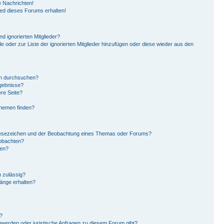
 Nachrichten!
ied dieses Forums erhalten!
d ignorierten Mitglieder?
de oder zur Liste der ignorierten Mitglieder hinzufügen oder diese wieder aus den
en durchsuchen?
rgebnisse?
re Seite?
Themen finden?
Lesezeichen und der Beobachtung eines Themas oder Forums?
eobachten?
gen?
 zulässig?
hänge erhalten?
?
hwerden oder juristische Anfragen zu diesem Forum gibt?