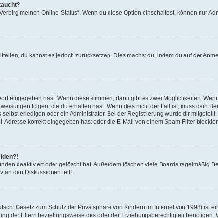
taucht?
 „Verbirg meinen Online-Status“. Wenn du diese Option einschaltest, können nur Ad
mitteilen, du kannst es jedoch zurücksetzen. Dies machst du, indem du auf der Anm
swort eingegeben hast. Wenn diese stimmen, dann gibt es zwei Möglichkeiten. Wen
eisungen folgen, die du erhalten hast. Wenn dies nicht der Fall ist, muss dein Ben
lbst erledigen oder ein Administrator. Bei der Registrierung wurde dir mitgeteilt, 
-Adresse korrekt eingegeben hast oder die E-Mail von einem Spam-Filter blockiert
elden?!
nden deaktiviert oder gelöscht hat. Außerdem löschen viele Boards regelmäßig Ben
v an den Diskussionen teil!
sch: Gesetz zum Schutz der Privatsphäre von Kindern im Internet von 1998) ist ei
ng der Eltern beziehungsweise des oder der Erziehungsberechtigten benötigen. Wenn