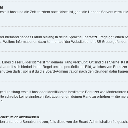
h!
estellt hast und die Zeit trotzdem noch falsch ist, geht die Uhr des Servers vermutl
der niemand hat das Forum bislang in deine Sprache übersetzt. Frage ggf. einen Adm
est. Weitere Informationen dazu können auf der Website der phpBB Group gefunden
Eines dieser Bilder ist meist mit deinem Rang verknüpft: Oft sind dies Sterne, Kä
s handelt sich hierbei in der Regel um ein persönliches Bild, welches von Benutzer
utzen darfst, solltest du die Board-Administration nach den Gründen dafür fragen
e du bislang erstellt hast oder identifizieren bestimmte Benutzer wie Moderatore
 Bitte schreibe keine sinnlosen Beiträge, nur um deinen Rang zu erhöhen — die mei
en.
ordert, mich anzumelden.
ichten an andere Benutzer nutzen, falls diese von der Board-Administration freige