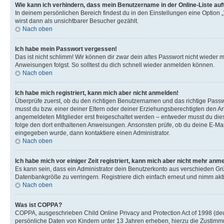
Wie kann ich verhindern, dass mein Benutzername in der Online-Liste auf
In deinem persönlichen Bereich findest du in den Einstellungen eine Option
wirst dann als unsichtbarer Besucher gezählt.
Nach oben
Ich habe mein Passwort vergessen!
Das ist nicht schlimm! Wir können dir zwar dein altes Passwort nicht wieder 
Anweisungen folgst. So solltest du dich schnell wieder anmelden können.
Nach oben
Ich habe mich registriert, kann mich aber nicht anmelden!
Überprüfe zuerst, ob du den richtigen Benutzernamen und das richtige Pas
musst du bzw. einer deiner Eltern oder deiner Erziehungsberechtigten den Anw
angemeldeten Mitglieder erst freigeschaltet werden – entweder musst du dies se
folge den dort enthaltenen Anweisungen. Ansonsten prüfe, ob du deine E-Mail
eingegeben wurde, dann kontaktiere einen Administrator.
Nach oben
Ich habe mich vor einiger Zeit registriert, kann mich aber nicht mehr anm
Es kann sein, dass ein Administrator dein Benutzerkonto aus verschieden Grü
Datenbankgröße zu verringern. Registriere dich einfach erneut und nimm akti
Nach oben
Was ist COPPA?
COPPA, ausgeschrieben Child Online Privacy and Protection Act of 1998 (deut
persönliche Daten von Kindern unter 13 Jahren erheben, hierzu die Zustimmu