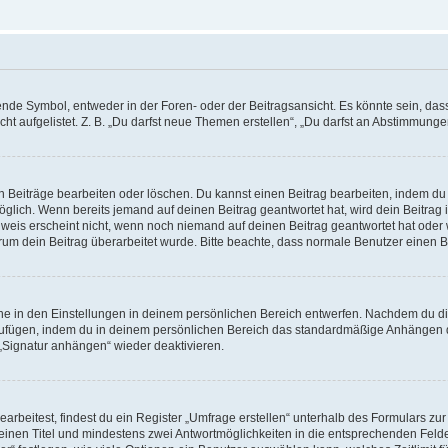
e Symbol, entweder in der Foren- oder der Beitragsansicht. Es könnte sein, dass e
ht aufgelistet. Z. B. „Du darfst neue Themen erstellen“, „Du darfst an Abstimmung
n Beiträge bearbeiten oder löschen. Du kannst einen Beitrag bearbeiten, indem du
möglich. Wenn bereits jemand auf deinen Beitrag geantwortet hat, wird dein Beitra
nweis erscheint nicht, wenn noch niemand auf deinen Beitrag geantwortet hat oder 
 warum dein Beitrag überarbeitet wurde. Bitte beachte, dass normale Benutzer einen
e in den Einstellungen in deinem persönlichen Bereich entwerfen. Nachdem du die 
zufügen, indem du in deinem persönlichen Bereich das standardmäßige Anhängen d
 „Signatur anhängen“ wieder deaktivieren.
beitest, findest du ein Register „Umfrage erstellen“ unterhalb des Formulars zur 
t einen Titel und mindestens zwei Antwortmöglichkeiten in die entsprechenden Felde