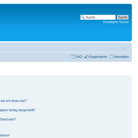
Erweiterte Suche
FAQ
Registrieren
Anmelden
ete ich ihnen bei?
pen farbig dargestellt?
Startseite?
hicken!