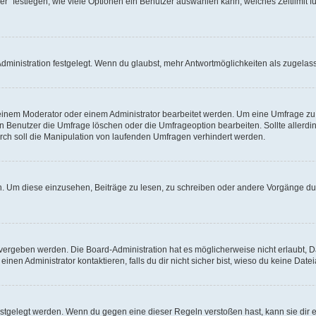
r“ festlegen, wie viele Optionen ein Benutzer auswählen kann, welches Zeitlimit fü
ministration festgelegt. Wenn du glaubst, mehr Antwortmöglichkeiten als zugelasse
inem Moderator oder einem Administrator bearbeitet werden. Um eine Umfrage zu b
enutzer die Umfrage löschen oder die Umfrageoption bearbeiten. Sollte allerdi
ch soll die Manipulation von laufenden Umfragen verhindert werden.
 Um diese einzusehen, Beiträge zu lesen, zu schreiben oder andere Vorgänge du
vergeben werden. Die Board-Administration hat es möglicherweise nicht erlaubt, 
nen Administrator kontaktieren, falls du dir nicht sicher bist, wieso du keine Dat
estgelegt werden. Wenn du gegen eine dieser Regeln verstoßen hast, kann sie dir e