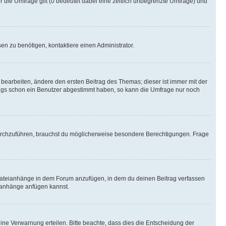
r die Umfrage gilt (0 bedeutet dabei eine zeitlich unbegrenzte Umfrage) und
n zu benötigen, kontaktiere einen Administrator.
earbeiten, ändere den ersten Beitrag des Themas; dieser ist immer mit der
ngs schon ein Benutzer abgestimmt haben, so kann die Umfrage nur noch
rchzuführen, brauchst du möglicherweise besondere Berechtigungen. Frage
Dateianhänge in dem Forum anzufügen, in dem du deinen Beitrag verfassen
eianhänge anfügen kannst.
ine Verwarnung erteilen. Bitte beachte, dass dies die Entscheidung der