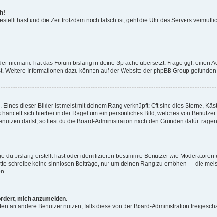
h!
estellt hast und die Zeit trotzdem noch falsch ist, geht die Uhr des Servers vermutl
der niemand hat das Forum bislang in deine Sprache übersetzt. Frage ggf. einen Adm
est. Weitere Informationen dazu können auf der Website der phpBB Group gefunden
Eines dieser Bilder ist meist mit deinem Rang verknüpft: Oft sind dies Sterne, Kä
s handelt sich hierbei in der Regel um ein persönliches Bild, welches von Benutzer
utzen darfst, solltest du die Board-Administration nach den Gründen dafür fragen
e du bislang erstellt hast oder identifizieren bestimmte Benutzer wie Moderatore
 Bitte schreibe keine sinnlosen Beiträge, nur um deinen Rang zu erhöhen — die mei
en.
ordert, mich anzumelden.
ichten an andere Benutzer nutzen, falls diese von der Board-Administration freige