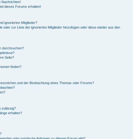
 Nachrichten!
ied dieses Forums erhalten!
d ignorierten Mitglieder?
de oder zur Liste der ignorierten Mitglieder hinzufügen oder diese wieder aus den
en durchsuchen?
rgebnisse?
re Seite?
Themen finden?
Lesezeichen und der Beobachtung eines Themas oder Forums?
eobachten?
gen?
 zulässig?
hänge erhalten?
?
hwerden oder juristische Anfragen zu diesem Forum gibt?