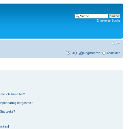
Erweiterte Suche
FAQ
Registrieren
Anmelden
ete ich ihnen bei?
pen farbig dargestellt?
Startseite?
hicken!