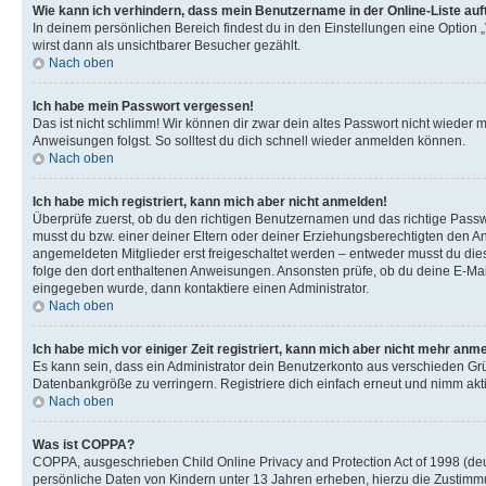
Wie kann ich verhindern, dass mein Benutzername in der Online-Liste auf
In deinem persönlichen Bereich findest du in den Einstellungen eine Option
wirst dann als unsichtbarer Besucher gezählt.
Nach oben
Ich habe mein Passwort vergessen!
Das ist nicht schlimm! Wir können dir zwar dein altes Passwort nicht wieder 
Anweisungen folgst. So solltest du dich schnell wieder anmelden können.
Nach oben
Ich habe mich registriert, kann mich aber nicht anmelden!
Überprüfe zuerst, ob du den richtigen Benutzernamen und das richtige Pas
musst du bzw. einer deiner Eltern oder deiner Erziehungsberechtigten den Anw
angemeldeten Mitglieder erst freigeschaltet werden – entweder musst du dies se
folge den dort enthaltenen Anweisungen. Ansonsten prüfe, ob du deine E-Mail
eingegeben wurde, dann kontaktiere einen Administrator.
Nach oben
Ich habe mich vor einiger Zeit registriert, kann mich aber nicht mehr anm
Es kann sein, dass ein Administrator dein Benutzerkonto aus verschieden Grü
Datenbankgröße zu verringern. Registriere dich einfach erneut und nimm akti
Nach oben
Was ist COPPA?
COPPA, ausgeschrieben Child Online Privacy and Protection Act of 1998 (deut
persönliche Daten von Kindern unter 13 Jahren erheben, hierzu die Zustimmu