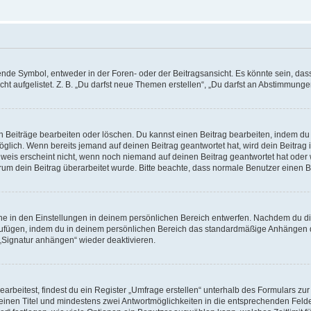
e Symbol, entweder in der Foren- oder der Beitragsansicht. Es könnte sein, dass e
ht aufgelistet. Z. B. „Du darfst neue Themen erstellen“, „Du darfst an Abstimmung
n Beiträge bearbeiten oder löschen. Du kannst einen Beitrag bearbeiten, indem du
möglich. Wenn bereits jemand auf deinen Beitrag geantwortet hat, wird dein Beitra
nweis erscheint nicht, wenn noch niemand auf deinen Beitrag geantwortet hat oder 
 warum dein Beitrag überarbeitet wurde. Bitte beachte, dass normale Benutzer einen
e in den Einstellungen in deinem persönlichen Bereich entwerfen. Nachdem du die 
zufügen, indem du in deinem persönlichen Bereich das standardmäßige Anhängen d
 „Signatur anhängen“ wieder deaktivieren.
beitest, findest du ein Register „Umfrage erstellen“ unterhalb des Formulars zur 
t einen Titel und mindestens zwei Antwortmöglichkeiten in die entsprechenden Felde