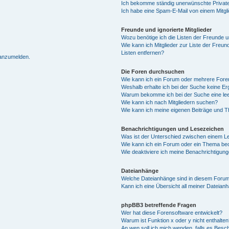
Ich bekomme ständig unerwünschte Private
Ich habe eine Spam-E-Mail von einem Mitgl
Freunde und ignorierte Mitglieder
Wozu benötige ich die Listen der Freunde un
Wie kann ich Mitglieder zur Liste der Freun
Listen entfernen?
 anzumelden.
Die Foren durchsuchen
Wie kann ich ein Forum oder mehrere For
Weshalb erhalte ich bei der Suche keine E
Warum bekomme ich bei der Suche eine lee
Wie kann ich nach Mitgliedern suchen?
Wie kann ich meine eigenen Beiträge und 
Benachrichtigungen und Lesezeichen
Was ist der Unterschied zwischen einem 
Wie kann ich ein Forum oder ein Thema b
Wie deaktiviere ich meine Benachrichtigun
Dateianhänge
Welche Dateianhänge sind in diesem Forum
Kann ich eine Übersicht all meiner Dateian
phpBB3 betreffende Fragen
Wer hat diese Forensoftware entwickelt?
Warum ist Funktion x oder y nicht enthalten
An wen soll ich mich wenden, falls es Besc