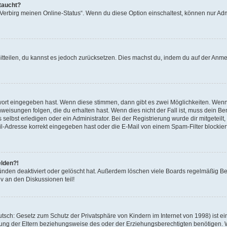
taucht?
 „Verbirg meinen Online-Status“. Wenn du diese Option einschaltest, können nur Ad
mitteilen, du kannst es jedoch zurücksetzen. Dies machst du, indem du auf der Anm
swort eingegeben hast. Wenn diese stimmen, dann gibt es zwei Möglichkeiten. Wen
eisungen folgen, die du erhalten hast. Wenn dies nicht der Fall ist, muss dein Ben
lbst erledigen oder ein Administrator. Bei der Registrierung wurde dir mitgeteilt, 
-Adresse korrekt eingegeben hast oder die E-Mail von einem Spam-Filter blockiert
elden?!
nden deaktiviert oder gelöscht hat. Außerdem löschen viele Boards regelmäßig Ben
v an den Diskussionen teil!
sch: Gesetz zum Schutz der Privatsphäre von Kindern im Internet von 1998) ist ei
ng der Eltern beziehungsweise des oder der Erziehungsberechtigten benötigen. Wenn