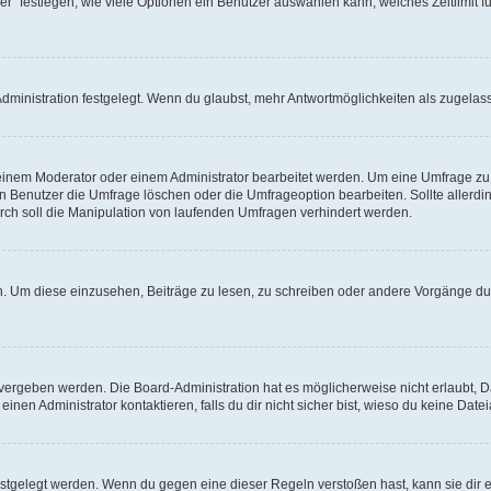
r“ festlegen, wie viele Optionen ein Benutzer auswählen kann, welches Zeitlimit fü
ministration festgelegt. Wenn du glaubst, mehr Antwortmöglichkeiten als zugelasse
inem Moderator oder einem Administrator bearbeitet werden. Um eine Umfrage zu b
enutzer die Umfrage löschen oder die Umfrageoption bearbeiten. Sollte allerdi
ch soll die Manipulation von laufenden Umfragen verhindert werden.
 Um diese einzusehen, Beiträge zu lesen, zu schreiben oder andere Vorgänge du
vergeben werden. Die Board-Administration hat es möglicherweise nicht erlaubt, 
nen Administrator kontaktieren, falls du dir nicht sicher bist, wieso du keine Dat
estgelegt werden. Wenn du gegen eine dieser Regeln verstoßen hast, kann sie dir e