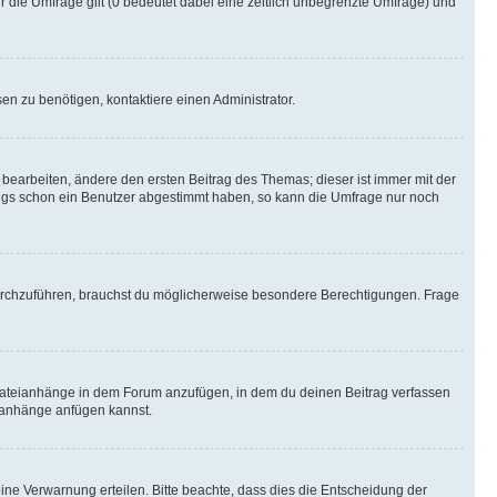
r die Umfrage gilt (0 bedeutet dabei eine zeitlich unbegrenzte Umfrage) und
n zu benötigen, kontaktiere einen Administrator.
earbeiten, ändere den ersten Beitrag des Themas; dieser ist immer mit der
ngs schon ein Benutzer abgestimmt haben, so kann die Umfrage nur noch
rchzuführen, brauchst du möglicherweise besondere Berechtigungen. Frage
Dateianhänge in dem Forum anzufügen, in dem du deinen Beitrag verfassen
eianhänge anfügen kannst.
ine Verwarnung erteilen. Bitte beachte, dass dies die Entscheidung der