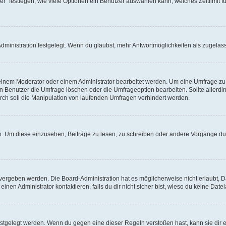
r“ festlegen, wie viele Optionen ein Benutzer auswählen kann, welches Zeitlimit fü
ministration festgelegt. Wenn du glaubst, mehr Antwortmöglichkeiten als zugelasse
inem Moderator oder einem Administrator bearbeitet werden. Um eine Umfrage zu b
enutzer die Umfrage löschen oder die Umfrageoption bearbeiten. Sollte allerdi
ch soll die Manipulation von laufenden Umfragen verhindert werden.
 Um diese einzusehen, Beiträge zu lesen, zu schreiben oder andere Vorgänge du
vergeben werden. Die Board-Administration hat es möglicherweise nicht erlaubt, 
nen Administrator kontaktieren, falls du dir nicht sicher bist, wieso du keine Dat
estgelegt werden. Wenn du gegen eine dieser Regeln verstoßen hast, kann sie dir e