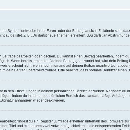
e Symbol, entweder in der Foren- oder der Beitragsansicht. Es könnte sein, dass e
ht aufgelistet. Z. B. „Du darfst neue Themen erstellen“, „Du darfst an Abstimmung
n Beiträge bearbeiten oder löschen. Du kannst einen Beitrag bearbeiten, indem du
möglich. Wenn bereits jemand auf deinen Beitrag geantwortet hat, wird dein Beitra
nweis erscheint nicht, wenn noch niemand auf deinen Beitrag geantwortet hat oder 
 warum dein Beitrag überarbeitet wurde. Bitte beachte, dass normale Benutzer einen
e in den Einstellungen in deinem persönlichen Bereich entwerfen. Nachdem du die 
zufügen, indem du in deinem persönlichen Bereich das standardmäßige Anhängen d
 „Signatur anhängen“ wieder deaktivieren.
beitest, findest du ein Register „Umfrage erstellen“ unterhalb des Formulars zur 
t einen Titel und mindestens zwei Antwortmöglichkeiten in die entsprechenden Felde