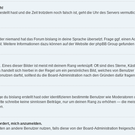
h!
estellt hast und die Zeit trotzdem noch falsch ist, geht die Uhr des Servers vermutl
der niemand hat das Forum bislang in deine Sprache übersetzt. Frage ggf. einen Adm
est. Weitere Informationen dazu können auf der Website der phpBB Group gefunden
Eines dieser Bilder ist meist mit deinem Rang verknüpft: Oft sind dies Sterne, Kä
s handelt sich hierbei in der Regel um ein persönliches Bild, welches von Benutzer
utzen darfst, solltest du die Board-Administration nach den Gründen dafür fragen
e du bislang erstellt hast oder identifizieren bestimmte Benutzer wie Moderatore
 Bitte schreibe keine sinnlosen Beiträge, nur um deinen Rang zu erhöhen — die mei
en.
ordert, mich anzumelden.
ichten an andere Benutzer nutzen, falls diese von der Board-Administration freige