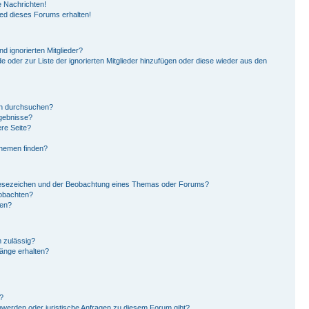
 Nachrichten!
ied dieses Forums erhalten!
d ignorierten Mitglieder?
de oder zur Liste der ignorierten Mitglieder hinzufügen oder diese wieder aus den
en durchsuchen?
rgebnisse?
re Seite?
Themen finden?
Lesezeichen und der Beobachtung eines Themas oder Forums?
eobachten?
gen?
 zulässig?
hänge erhalten?
?
hwerden oder juristische Anfragen zu diesem Forum gibt?