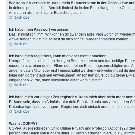
Wie kann ich verhindern, dass mein Benutzername in der Online-Liste auf
In deinem persönlichen Bereich findest du in den Einstellungen eine Option
wirst dann als unsichtbarer Besucher gezählt.
Nach oben
Ich habe mein Passwort vergessen!
Das ist nicht schlimm! Wir können dir zwar dein altes Passwort nicht wieder 
Anweisungen folgst. So solltest du dich schnell wieder anmelden können.
Nach oben
Ich habe mich registriert, kann mich aber nicht anmelden!
Überprüfe zuerst, ob du den richtigen Benutzernamen und das richtige Pas
musst du bzw. einer deiner Eltern oder deiner Erziehungsberechtigten den Anw
angemeldeten Mitglieder erst freigeschaltet werden – entweder musst du dies se
folge den dort enthaltenen Anweisungen. Ansonsten prüfe, ob du deine E-Mail
eingegeben wurde, dann kontaktiere einen Administrator.
Nach oben
Ich habe mich vor einiger Zeit registriert, kann mich aber nicht mehr anm
Es kann sein, dass ein Administrator dein Benutzerkonto aus verschieden Grü
Datenbankgröße zu verringern. Registriere dich einfach erneut und nimm akti
Nach oben
Was ist COPPA?
COPPA, ausgeschrieben Child Online Privacy and Protection Act of 1998 (deut
persönliche Daten von Kindern unter 13 Jahren erheben, hierzu die Zustimmu