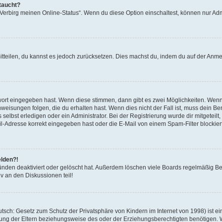
taucht?
 „Verbirg meinen Online-Status“. Wenn du diese Option einschaltest, können nur Ad
mitteilen, du kannst es jedoch zurücksetzen. Dies machst du, indem du auf der Anm
swort eingegeben hast. Wenn diese stimmen, dann gibt es zwei Möglichkeiten. Wen
eisungen folgen, die du erhalten hast. Wenn dies nicht der Fall ist, muss dein Ben
lbst erledigen oder ein Administrator. Bei der Registrierung wurde dir mitgeteilt, 
-Adresse korrekt eingegeben hast oder die E-Mail von einem Spam-Filter blockiert
elden?!
nden deaktiviert oder gelöscht hat. Außerdem löschen viele Boards regelmäßig Ben
v an den Diskussionen teil!
sch: Gesetz zum Schutz der Privatsphäre von Kindern im Internet von 1998) ist ei
ng der Eltern beziehungsweise des oder der Erziehungsberechtigten benötigen. Wenn