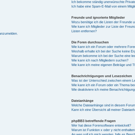
Ich bekomme ständig unerwünschte Private
Ich habe eine Spam-E-Mail von einem Mitgl
Freunde und ignorierte Mitglieder
Wozu benötige ich die Listen der Freunde un
Wie kann ich Mitglieder zur Liste der Freun
Listen entfernen?
 anzumelden.
Die Foren durchsuchen
Wie kann ich ein Forum oder mehrere For
Weshalb erhalte ich bei der Suche keine E
Warum bekomme ich bei der Suche eine lee
Wie kann ich nach Mitgliedern suchen?
Wie kann ich meine eigenen Beiträge und 
Benachrichtigungen und Lesezeichen
Was ist der Unterschied zwischen einem 
Wie kann ich ein Forum oder ein Thema b
Wie deaktiviere ich meine Benachrichtigun
Dateianhänge
Welche Dateianhänge sind in diesem Forum
Kann ich eine Übersicht all meiner Dateian
phpBB3 betreffende Fragen
Wer hat diese Forensoftware entwickelt?
Warum ist Funktion x oder y nicht enthalten
An wen soll ich mich wenden, falls es Besc