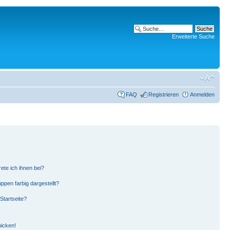
Erweiterte Suche
FAQ
Registrieren
Anmelden
ete ich ihnen bei?
pen farbig dargestellt?
Startseite?
hicken!