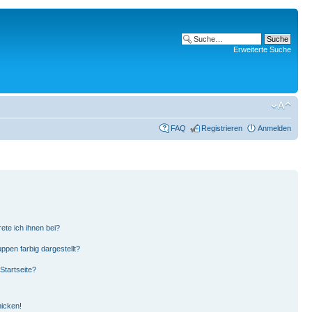
Erweiterte Suche
FAQ
Registrieren
Anmelden
ete ich ihnen bei?
pen farbig dargestellt?
Startseite?
hicken!