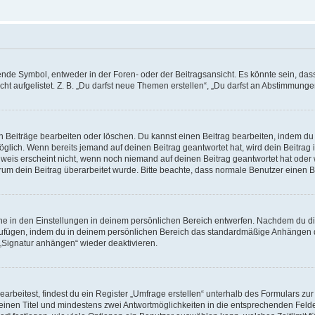
e Symbol, entweder in der Foren- oder der Beitragsansicht. Es könnte sein, dass e
ht aufgelistet. Z. B. „Du darfst neue Themen erstellen“, „Du darfst an Abstimmung
n Beiträge bearbeiten oder löschen. Du kannst einen Beitrag bearbeiten, indem du
möglich. Wenn bereits jemand auf deinen Beitrag geantwortet hat, wird dein Beitra
nweis erscheint nicht, wenn noch niemand auf deinen Beitrag geantwortet hat oder 
 warum dein Beitrag überarbeitet wurde. Bitte beachte, dass normale Benutzer einen
e in den Einstellungen in deinem persönlichen Bereich entwerfen. Nachdem du die 
zufügen, indem du in deinem persönlichen Bereich das standardmäßige Anhängen d
 „Signatur anhängen“ wieder deaktivieren.
beitest, findest du ein Register „Umfrage erstellen“ unterhalb des Formulars zur 
t einen Titel und mindestens zwei Antwortmöglichkeiten in die entsprechenden Felde