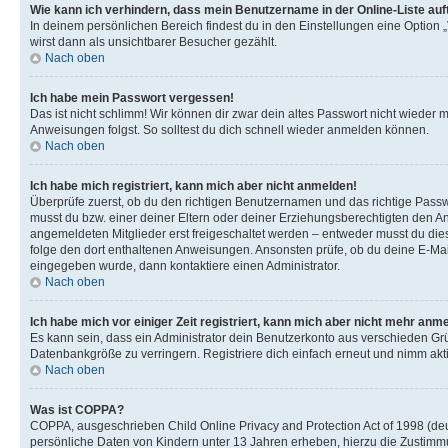
Wie kann ich verhindern, dass mein Benutzername in der Online-Liste auf
In deinem persönlichen Bereich findest du in den Einstellungen eine Option
wirst dann als unsichtbarer Besucher gezählt.
Nach oben
Ich habe mein Passwort vergessen!
Das ist nicht schlimm! Wir können dir zwar dein altes Passwort nicht wieder 
Anweisungen folgst. So solltest du dich schnell wieder anmelden können.
Nach oben
Ich habe mich registriert, kann mich aber nicht anmelden!
Überprüfe zuerst, ob du den richtigen Benutzernamen und das richtige Pas
musst du bzw. einer deiner Eltern oder deiner Erziehungsberechtigten den Anw
angemeldeten Mitglieder erst freigeschaltet werden – entweder musst du dies se
folge den dort enthaltenen Anweisungen. Ansonsten prüfe, ob du deine E-Mail
eingegeben wurde, dann kontaktiere einen Administrator.
Nach oben
Ich habe mich vor einiger Zeit registriert, kann mich aber nicht mehr anm
Es kann sein, dass ein Administrator dein Benutzerkonto aus verschieden Grü
Datenbankgröße zu verringern. Registriere dich einfach erneut und nimm akti
Nach oben
Was ist COPPA?
COPPA, ausgeschrieben Child Online Privacy and Protection Act of 1998 (deut
persönliche Daten von Kindern unter 13 Jahren erheben, hierzu die Zustimmu