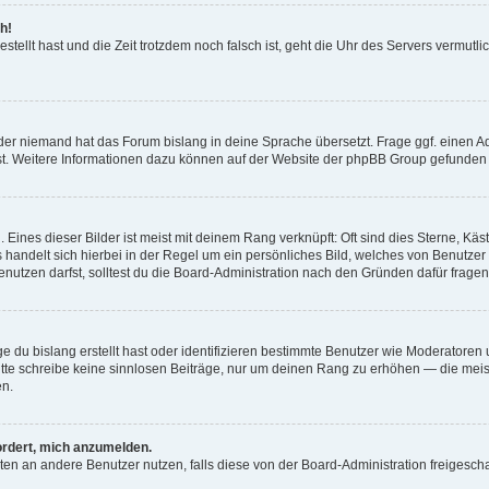
h!
estellt hast und die Zeit trotzdem noch falsch ist, geht die Uhr des Servers vermutl
der niemand hat das Forum bislang in deine Sprache übersetzt. Frage ggf. einen Adm
est. Weitere Informationen dazu können auf der Website der phpBB Group gefunden
Eines dieser Bilder ist meist mit deinem Rang verknüpft: Oft sind dies Sterne, Kä
s handelt sich hierbei in der Regel um ein persönliches Bild, welches von Benutzer
utzen darfst, solltest du die Board-Administration nach den Gründen dafür fragen
e du bislang erstellt hast oder identifizieren bestimmte Benutzer wie Moderatore
 Bitte schreibe keine sinnlosen Beiträge, nur um deinen Rang zu erhöhen — die mei
en.
ordert, mich anzumelden.
ichten an andere Benutzer nutzen, falls diese von der Board-Administration freige