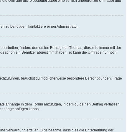
r die Umfrage gilt (0 bedeutet dabei eine zeitlich unbegrenzte Umfrage) und
n zu benötigen, kontaktiere einen Administrator.
earbeiten, ändere den ersten Beitrag des Themas; dieser ist immer mit der
ngs schon ein Benutzer abgestimmt haben, so kann die Umfrage nur noch
rchzuführen, brauchst du möglicherweise besondere Berechtigungen. Frage
Dateianhänge in dem Forum anzufügen, in dem du deinen Beitrag verfassen
eianhänge anfügen kannst.
ine Verwarnung erteilen. Bitte beachte, dass dies die Entscheidung der