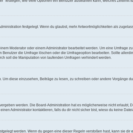
r“ festlegen, wie viele Optionen ein Benutzer auswählen kann, welches Zeitlimit fü
ministration festgelegt. Wenn du glaubst, mehr Antwortmöglichkeiten als zugelasse
inem Moderator oder einem Administrator bearbeitet werden. Um eine Umfrage zu b
enutzer die Umfrage löschen oder die Umfrageoption bearbeiten. Sollte allerdi
ch soll die Manipulation von laufenden Umfragen verhindert werden.
 Um diese einzusehen, Beiträge zu lesen, zu schreiben oder andere Vorgänge du
vergeben werden. Die Board-Administration hat es möglicherweise nicht erlaubt, 
nen Administrator kontaktieren, falls du dir nicht sicher bist, wieso du keine Dat
estgelegt werden. Wenn du gegen eine dieser Regeln verstoßen hast, kann sie dir e