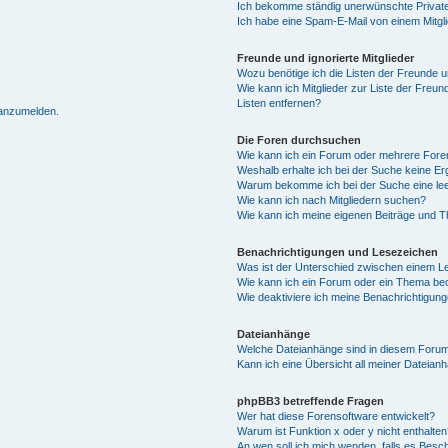
Ich bekomme ständig unerwünschte Private
Ich habe eine Spam-E-Mail von einem Mitgl
Freunde und ignorierte Mitglieder
Wozu benötige ich die Listen der Freunde un
Wie kann ich Mitglieder zur Liste der Freun
Listen entfernen?
 anzumelden.
Die Foren durchsuchen
Wie kann ich ein Forum oder mehrere For
Weshalb erhalte ich bei der Suche keine E
Warum bekomme ich bei der Suche eine lee
Wie kann ich nach Mitgliedern suchen?
Wie kann ich meine eigenen Beiträge und 
Benachrichtigungen und Lesezeichen
Was ist der Unterschied zwischen einem 
Wie kann ich ein Forum oder ein Thema b
Wie deaktiviere ich meine Benachrichtigun
Dateianhänge
Welche Dateianhänge sind in diesem Forum
Kann ich eine Übersicht all meiner Dateian
phpBB3 betreffende Fragen
Wer hat diese Forensoftware entwickelt?
Warum ist Funktion x oder y nicht enthalten
An wen soll ich mich wenden, falls es Besc