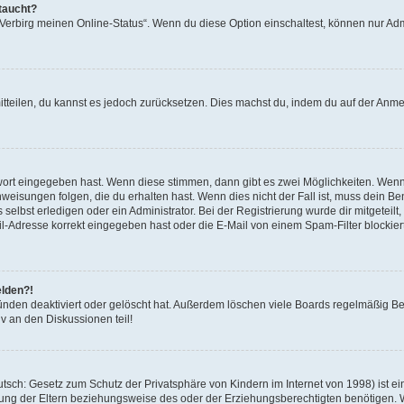
taucht?
 „Verbirg meinen Online-Status“. Wenn du diese Option einschaltest, können nur Ad
mitteilen, du kannst es jedoch zurücksetzen. Dies machst du, indem du auf der Anm
swort eingegeben hast. Wenn diese stimmen, dann gibt es zwei Möglichkeiten. Wen
eisungen folgen, die du erhalten hast. Wenn dies nicht der Fall ist, muss dein Ben
lbst erledigen oder ein Administrator. Bei der Registrierung wurde dir mitgeteilt, 
-Adresse korrekt eingegeben hast oder die E-Mail von einem Spam-Filter blockiert
elden?!
nden deaktiviert oder gelöscht hat. Außerdem löschen viele Boards regelmäßig Ben
v an den Diskussionen teil!
sch: Gesetz zum Schutz der Privatsphäre von Kindern im Internet von 1998) ist ei
ng der Eltern beziehungsweise des oder der Erziehungsberechtigten benötigen. Wenn