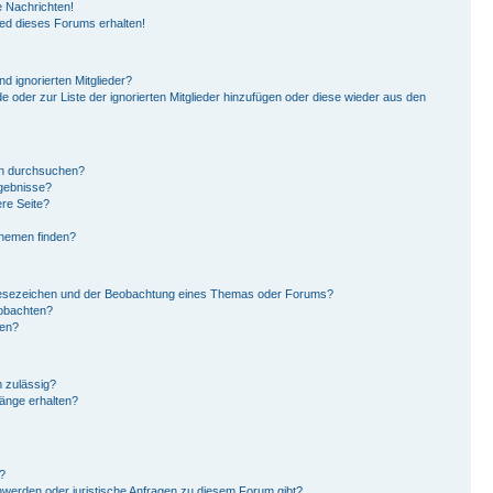
 Nachrichten!
ied dieses Forums erhalten!
d ignorierten Mitglieder?
de oder zur Liste der ignorierten Mitglieder hinzufügen oder diese wieder aus den
en durchsuchen?
rgebnisse?
re Seite?
Themen finden?
Lesezeichen und der Beobachtung eines Themas oder Forums?
eobachten?
gen?
 zulässig?
hänge erhalten?
?
hwerden oder juristische Anfragen zu diesem Forum gibt?