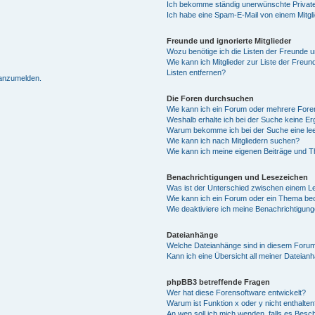
Ich bekomme ständig unerwünschte Private
Ich habe eine Spam-E-Mail von einem Mitgl
Freunde und ignorierte Mitglieder
Wozu benötige ich die Listen der Freunde un
Wie kann ich Mitglieder zur Liste der Freun
Listen entfernen?
 anzumelden.
Die Foren durchsuchen
Wie kann ich ein Forum oder mehrere For
Weshalb erhalte ich bei der Suche keine E
Warum bekomme ich bei der Suche eine lee
Wie kann ich nach Mitgliedern suchen?
Wie kann ich meine eigenen Beiträge und 
Benachrichtigungen und Lesezeichen
Was ist der Unterschied zwischen einem 
Wie kann ich ein Forum oder ein Thema b
Wie deaktiviere ich meine Benachrichtigun
Dateianhänge
Welche Dateianhänge sind in diesem Forum
Kann ich eine Übersicht all meiner Dateian
phpBB3 betreffende Fragen
Wer hat diese Forensoftware entwickelt?
Warum ist Funktion x oder y nicht enthalten
An wen soll ich mich wenden, falls es Besc