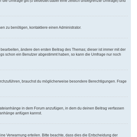
r die Umfrage gilt (0 bedeutet dabei eine zeitlich unbegrenzte Umfrage) und
n zu benötigen, kontaktiere einen Administrator.
earbeiten, ändere den ersten Beitrag des Themas; dieser ist immer mit der
ngs schon ein Benutzer abgestimmt haben, so kann die Umfrage nur noch
rchzuführen, brauchst du möglicherweise besondere Berechtigungen. Frage
Dateianhänge in dem Forum anzufügen, in dem du deinen Beitrag verfassen
eianhänge anfügen kannst.
ine Verwarnung erteilen. Bitte beachte, dass dies die Entscheidung der