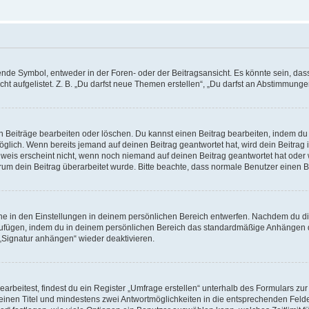
e Symbol, entweder in der Foren- oder der Beitragsansicht. Es könnte sein, dass e
ht aufgelistet. Z. B. „Du darfst neue Themen erstellen“, „Du darfst an Abstimmung
n Beiträge bearbeiten oder löschen. Du kannst einen Beitrag bearbeiten, indem du
möglich. Wenn bereits jemand auf deinen Beitrag geantwortet hat, wird dein Beitra
nweis erscheint nicht, wenn noch niemand auf deinen Beitrag geantwortet hat oder 
 warum dein Beitrag überarbeitet wurde. Bitte beachte, dass normale Benutzer einen
e in den Einstellungen in deinem persönlichen Bereich entwerfen. Nachdem du die 
zufügen, indem du in deinem persönlichen Bereich das standardmäßige Anhängen d
 „Signatur anhängen“ wieder deaktivieren.
beitest, findest du ein Register „Umfrage erstellen“ unterhalb des Formulars zur 
t einen Titel und mindestens zwei Antwortmöglichkeiten in die entsprechenden Felde