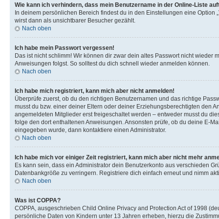
Wie kann ich verhindern, dass mein Benutzername in der Online-Liste auf
In deinem persönlichen Bereich findest du in den Einstellungen eine Option
wirst dann als unsichtbarer Besucher gezählt.
Nach oben
Ich habe mein Passwort vergessen!
Das ist nicht schlimm! Wir können dir zwar dein altes Passwort nicht wieder 
Anweisungen folgst. So solltest du dich schnell wieder anmelden können.
Nach oben
Ich habe mich registriert, kann mich aber nicht anmelden!
Überprüfe zuerst, ob du den richtigen Benutzernamen und das richtige Pas
musst du bzw. einer deiner Eltern oder deiner Erziehungsberechtigten den Anw
angemeldeten Mitglieder erst freigeschaltet werden – entweder musst du dies se
folge den dort enthaltenen Anweisungen. Ansonsten prüfe, ob du deine E-Mail
eingegeben wurde, dann kontaktiere einen Administrator.
Nach oben
Ich habe mich vor einiger Zeit registriert, kann mich aber nicht mehr anm
Es kann sein, dass ein Administrator dein Benutzerkonto aus verschieden Grü
Datenbankgröße zu verringern. Registriere dich einfach erneut und nimm akti
Nach oben
Was ist COPPA?
COPPA, ausgeschrieben Child Online Privacy and Protection Act of 1998 (deut
persönliche Daten von Kindern unter 13 Jahren erheben, hierzu die Zustimmu