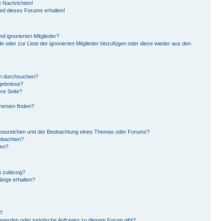
 Nachrichten!
ied dieses Forums erhalten!
d ignorierten Mitglieder?
de oder zur Liste der ignorierten Mitglieder hinzufügen oder diese wieder aus den
en durchsuchen?
rgebnisse?
re Seite?
Themen finden?
Lesezeichen und der Beobachtung eines Themas oder Forums?
eobachten?
gen?
 zulässig?
hänge erhalten?
?
hwerden oder juristische Anfragen zu diesem Forum gibt?