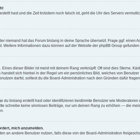
h!
estellt hast und die Zeit trotzdem noch falsch ist, geht die Uhr des Servers vermutl
der niemand hat das Forum bislang in deine Sprache übersetzt. Frage ggf. einen Adm
est. Weitere Informationen dazu können auf der Website der phpBB Group gefunden
Eines dieser Bilder ist meist mit deinem Rang verknüpft: Oft sind dies Sterne, Kä
s handelt sich hierbei in der Regel um ein persönliches Bild, welches von Benutzer
utzen darfst, solltest du die Board-Administration nach den Gründen dafür fragen
e du bislang erstellt hast oder identifizieren bestimmte Benutzer wie Moderatore
 Bitte schreibe keine sinnlosen Beiträge, nur um deinen Rang zu erhöhen — die mei
en.
ordert, mich anzumelden.
ichten an andere Benutzer nutzen, falls diese von der Board-Administration freige