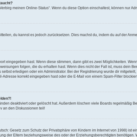
taucht?
 „Verbirg meinen Online-Status“. Wenn du diese Option einschaltest, können nur Ad
mitteilen, du kannst es jedoch zurücksetzen. Dies machst du, indem du auf der Anm
swort eingegeben hast. Wenn diese stimmen, dann gibt es zwei Möglichkeiten. Wen
eisungen folgen, die du erhalten hast. Wenn dies nicht der Fall ist, muss dein Ben
lbst erledigen oder ein Administrator. Bei der Registrierung wurde dir mitgeteilt, 
-Adresse korrekt eingegeben hast oder die E-Mail von einem Spam-Filter blockiert
elden?!
nden deaktiviert oder gelöscht hat. Außerdem löschen viele Boards regelmäßig Ben
v an den Diskussionen teil!
sch: Gesetz zum Schutz der Privatsphäre von Kindern im Internet von 1998) ist ei
ng der Eltern beziehungsweise des oder der Erziehungsberechtigten benötigen. Wenn