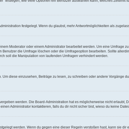
r“ festlegen, wie viele Optionen ein Benutzer auswählen kann, welches Zeitlimit fü
ministration festgelegt. Wenn du glaubst, mehr Antwortmöglichkeiten als zugelasse
inem Moderator oder einem Administrator bearbeitet werden. Um eine Umfrage zu b
enutzer die Umfrage löschen oder die Umfrageoption bearbeiten. Sollte allerdi
ch soll die Manipulation von laufenden Umfragen verhindert werden.
 Um diese einzusehen, Beiträge zu lesen, zu schreiben oder andere Vorgänge du
vergeben werden. Die Board-Administration hat es möglicherweise nicht erlaubt, 
nen Administrator kontaktieren, falls du dir nicht sicher bist, wieso du keine Dat
estgelegt werden. Wenn du gegen eine dieser Regeln verstoßen hast, kann sie dir e