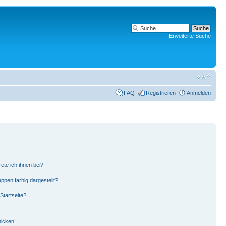
Erweiterte Suche
FAQ
Registrieren
Anmelden
ete ich ihnen bei?
pen farbig dargestellt?
Startseite?
hicken!